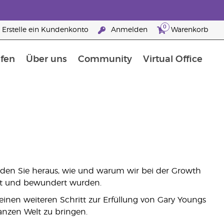
0
Erstelle ein Kundenkonto
Anmelden
Warenkorb
fen
Über uns
Community
Virtual Office
rfahre mehr über Nährstoffe
Der Young Living Guide zu Nahrungsergänzungsmitteln
ie man ätherische Öle verwendet
25 raisons de devenir Partenaire de la marque
nden Sie heraus, wie und warum wir bei der Growth
unt und bewundert wurden.
einen weiteren Schritt zur Erfüllung von Gary Youngs
anzen Welt zu bringen.