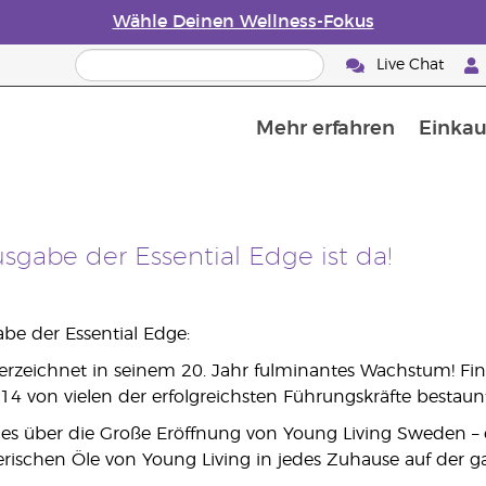
Wähle Deinen Wellness-Fokus
Live Chat
Mehr erfahren
Einkau
50 % Rabatt auf Hautpflege
Die Geschichte von ätherischen Öle
Leitfaden für ätherische Öle
Alles über Diffusoren für ätherische Öle
E
W
sgabe der Essential Edge ist da!
abe der Essential Edge:
erzeichnet in seinem 20. Jahr fulminantes Wachstum! Fi
14 von vielen der erfolgreichsten Führungskräfte besta
lles über die Große Eröffnung von Young Living Sweden – 
herischen Öle von Young Living in jedes Zuhause auf der g