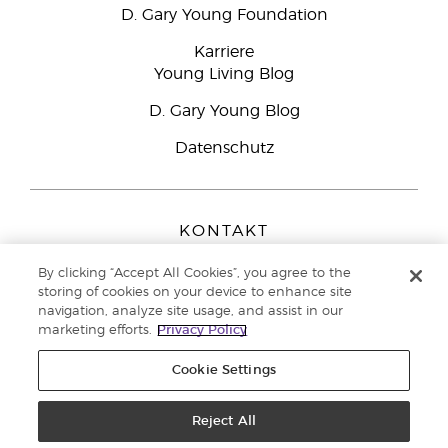
D. Gary Young Foundation
Karriere
Young Living Blog
D. Gary Young Blog
Datenschutz
KONTAKT
Young Living Europe B.V.
By clicking “Accept All Cookies”, you agree to the
Peizerweg 97
storing of cookies on your device to enhance site
9727 AJ Groningen
navigation, analyze site usage, and assist in our
Netherlands
marketing efforts.
Privacy Policy
Kundenservice:
08000-825049
Cookie Settings
Copyright © 2021 Young Living Essential Oils. Alle Rechte vorbehalten. |
Datenschutzerklärung
Reject All
|
Impressum