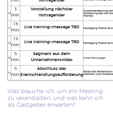
min.
Vortragender
3
Vorstellung nächster
Zusammenfassung vorhe
10
Vorstellung des nächs
min.
Vortragender
Themas
15
Live training—message TBD
11
Festlegung Thema dur
min.
15
Live training—message TBD
12
Festlegung Thema dur
min.
5
Segment aus dem
13
Inhalt festzulegen
min.
Unternehmensvideo
5
Abschluss des
Nütze das Momentum d
14
min.
Events/Handlungsaufforderung
Aktionen und Produkte
Was brauche ich, um ein Meeting
zu veranstalten, und was kann ich
als Gastgeber erwarten?