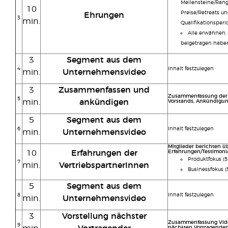
Meilensteine/Ran
10
Preise/Retreats u
Ehrungen
3
min.
Qualifikationsper
Alle erwähnen,
beigetragen habe
3
Segment aus dem
4
Inhalt festzulegen
min.
Unternehmensvideo
3
Zusammenfassen und
Zusammenfassung der 
5
min.
ankündigen
Vorstands, Ankündigun
5
Segment aus dem
6
Inhalt festzulegen
min.
Unternehmensvideo
Mitglieder berichten ü
10
Erfahrungen der
Erfahrungen/Testimoni
Produktfokus (5
7
min.
VertriebspartnerInnen
Businessfokus (
5
Segment aus dem
8
Inhalt festzulegen
min.
Unternehmensvideo
3
Vorstellung nächster
Zusammenfassung Video
9
nächsten Vortragende