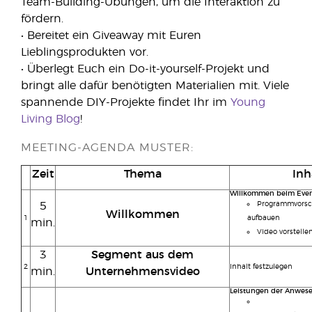
Team-Building-Übungen, um die Interaktion zu
fördern.
• Bereitet ein Giveaway mit Euren
Lieblingsprodukten vor.
• Überlegt Euch ein Do-it-yourself-Projekt und
bringt alle dafür benötigten Materialien mit. Viele
spannende DIY-Projekte findet Ihr im
Young
Living Blog
!
MEETING-AGENDA MUSTER:
Zeit
Thema
Inh
Willkommen beim Even
5
Programmvorsc
Willkommen
1
aufbauen
min.
Video vorstellen
3
Segment aus dem
2
Inhalt festzulegen
min.
Unternehmensvideo
Leistungen der Anwes