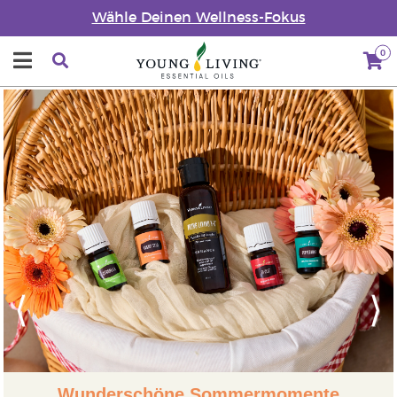
Wähle Deinen Wellness-Fokus
0
Previous
Next
Wunderschöne Sommermomente