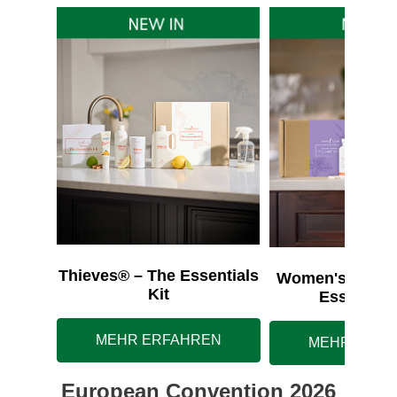
Thieves® – The Essentials
Women's Wellne
Kit
Essentials
MEHR ERFAHREN
MEHR ERFA
European Convention 2026