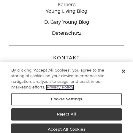
Karriere
Young Living Blog
D. Gary Young Blog
Datenschutz
KONTAKT
Young Living Europe B.V.
By clicking “Accept All Cookies”, you agree to the
Peizerweg 97
storing of cookies on your device to enhance site
9727 AJ Groningen
navigation, analyze site usage, and assist in our
Netherlands
marketing efforts.
Privacy Policy
Kundenservice:
08000-825049
Cookie Settings
Copyright © 2021 Young Living Essential Oils. Alle Rechte vorbehalten. |
Datenschutzerklärung
|
Impressum
Reject All
Accept All Cookies