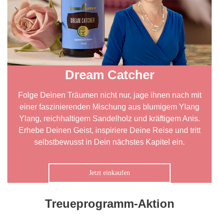
Dream Catcher
Folge Deinen Träumen nicht nur, jage ihnen nach mit
einer faszinierenden Mischung aus blumigem Ylang
Ylang, reichhaltigem Sandelholz und kräftigem Anis.
Erhebe Deinen Geist, inspiriere Deine Reise und tritt
selbstbewusst in Dein nächstes Kapitel ein.
Jetzt einkaufen
Treueprogramm-Aktion