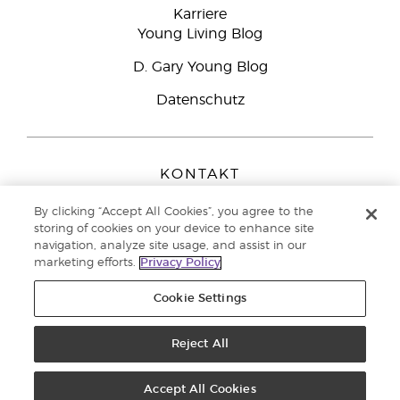
Karriere
Young Living Blog
D. Gary Young Blog
Datenschutz
KONTAKT
Young Living Europe B.V.
By clicking “Accept All Cookies”, you agree to the
Peizerweg 97
storing of cookies on your device to enhance site
9727 AJ Groningen
navigation, analyze site usage, and assist in our
Netherlands
marketing efforts.
Privacy Policy
Kundenservice:
08000-825049
Cookie Settings
Copyright © 2021 Young Living Essential Oils. Alle Rechte vorbehalten. |
Datenschutzerklärung
|
Impressum
Reject All
Accept All Cookies