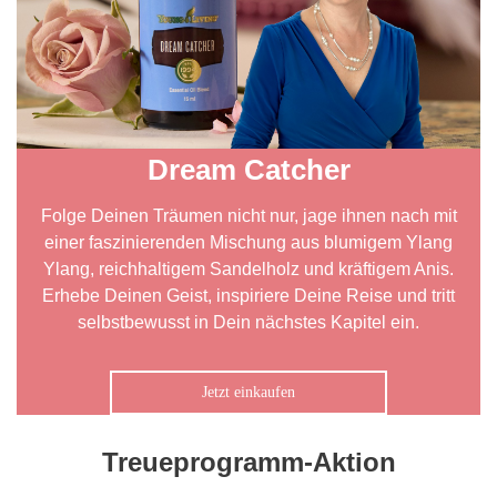
Dream Catcher
Folge Deinen Träumen nicht nur, jage ihnen nach mit
einer faszinierenden Mischung aus blumigem Ylang
Ylang, reichhaltigem Sandelholz und kräftigem Anis.
Erhebe Deinen Geist, inspiriere Deine Reise und tritt
selbstbewusst in Dein nächstes Kapitel ein.
Jetzt einkaufen
Treueprogramm-Aktion