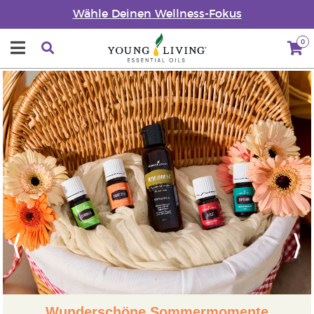
Wähle Deinen Wellness-Fokus
0
Previous
Next
Wunderschöne Sommermomente