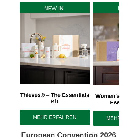
Thieves® – The Essentials
Women's Wellne
Kit
Essentials
MEHR ERFAHREN
MEHR ERFA
European Convention 2026