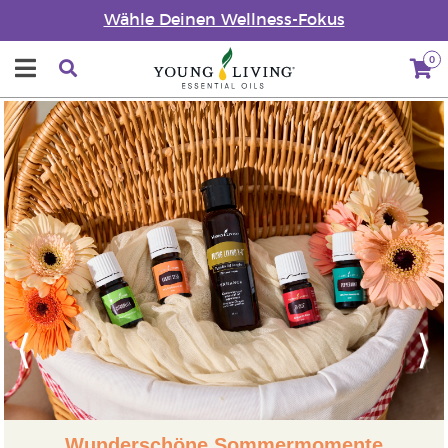
Wähle Deinen Wellness-Fokus
0
Previous
Next
Wunderschöne Sommermomente