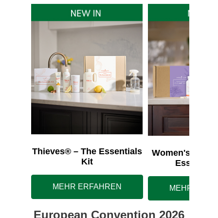
Thieves® – The Essentials
Women's Wellne
Kit
Essentials
MEHR ERFAHREN
MEHR ERFA
European Convention 2026