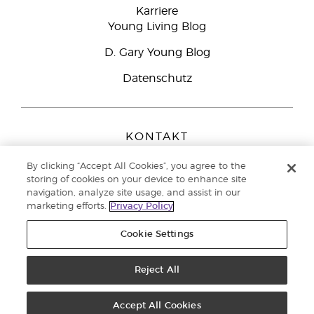
Karriere
Young Living Blog
D. Gary Young Blog
Datenschutz
KONTAKT
Young Living Europe B.V.
By clicking “Accept All Cookies”, you agree to the
Peizerweg 97
storing of cookies on your device to enhance site
9727 AJ Groningen
navigation, analyze site usage, and assist in our
Netherlands
marketing efforts.
Privacy Policy
Kundenservice:
08000-825049
Cookie Settings
Copyright © 2021 Young Living Essential Oils. Alle Rechte vorbehalten. |
Datenschutzerklärung
|
Impressum
Reject All
Accept All Cookies