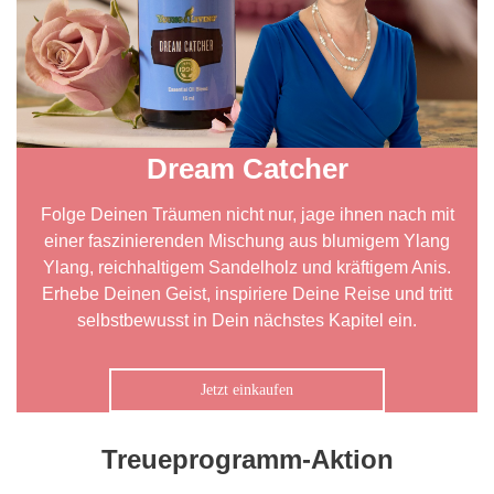
Dream Catcher
Folge Deinen Träumen nicht nur, jage ihnen nach mit
einer faszinierenden Mischung aus blumigem Ylang
Ylang, reichhaltigem Sandelholz und kräftigem Anis.
Erhebe Deinen Geist, inspiriere Deine Reise und tritt
selbstbewusst in Dein nächstes Kapitel ein.
Jetzt einkaufen
Treueprogramm-Aktion