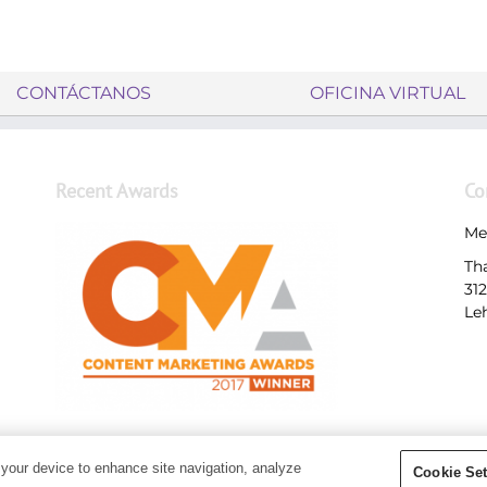
CONTÁCTANOS
OFICINA VIRTUAL
Recent Awards
Co
Me
Th
31
Le
 your device to enhance site navigation, analyze
Cookie Set
Copyright 2018 - Young Living Essential Oils | All Rights Reserved