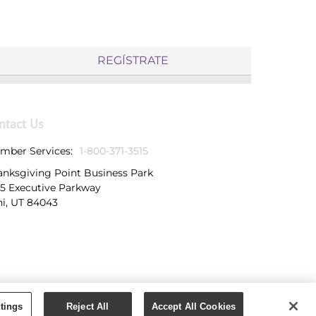
REGÍSTRATE
ntact Us
mber Services:
1-800-371-3515
anksgiving Point Business Park
25 Executive Parkway
hi, UT 84043
tings
Reject All
Accept All Cookies