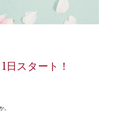
月1日スタート！
か。
！