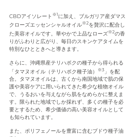
※1
CBDアイソレート
に加え、ブルガリア産ダマス
※2
クローズエッセンシャルオイル
を贅沢に配合し
※2
た美容オイルです。華やかで上品なローズ
の香
りがふわりと広がり、毎日のスキンケアタイムを
特別なひとときへと導きます。
さらに、沖縄県産テリハボクの種子から得られる
※3
「タマヌオイル（テリハボク種子油）
」を配
合。タマヌオイルは、古くから南国地域で肌の保
護や美容ケアに用いられてきた希少な植物オイル
で、うるおいを与えながら肌をなめらかに整えま
す。限られた地域でしか採れず、多くの種子を必
要とするため、希少価値の高い美容オイルとして
も知られています。
また、ポリフェノールを豊富に含むブドウ種子油