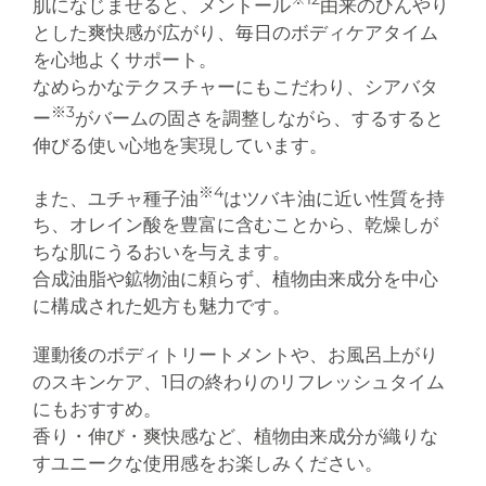
肌になじませると、メントール
由来のひんやり
とした爽快感が広がり、毎日のボディケアタイム
を心地よくサポート。
なめらかなテクスチャーにもこだわり、シアバタ
※3
ー
がバームの固さを調整しながら、するすると
伸びる使い心地を実現しています。
※4
また、ユチャ種子油
はツバキ油に近い性質を持
ち、オレイン酸を豊富に含むことから、乾燥しが
ちな肌にうるおいを与えます。
合成油脂や鉱物油に頼らず、植物由来成分を中心
に構成された処方も魅力です。
運動後のボディトリートメントや、お風呂上がり
のスキンケア、1日の終わりのリフレッシュタイム
にもおすすめ。
香り・伸び・爽快感など、植物由来成分が織りな
すユニークな使用感をお楽しみください。