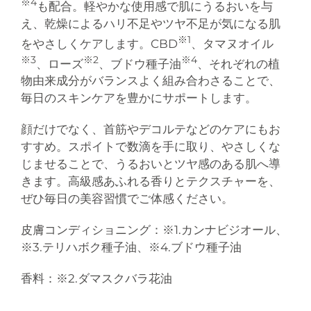
※4
も配合。軽やかな使用感で肌にうるおいを与
え、乾燥によるハリ不足やツヤ不足が気になる肌
※1
をやさしくケアします。CBD
、タマヌオイル
※3
※2
※4
、ローズ
、ブドウ種子油
、それぞれの植
物由来成分がバランスよく組み合わさることで、
毎日のスキンケアを豊かにサポートします。
顔だけでなく、首筋やデコルテなどのケアにもお
すすめ。スポイトで数滴を手に取り、やさしくな
じませることで、うるおいとツヤ感のある肌へ導
きます。高級感あふれる香りとテクスチャーを、
ぜひ毎日の美容習慣でご体感ください。
皮膚コンディショニング：※1.カンナビジオール、
※3.テリハボク種子油、※4.ブドウ種子油
香料：※2.ダマスクバラ花油