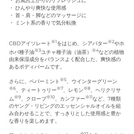
・ お風呂上がりのリフレッシュに
・ ひんやり爽快な使用感
・ 首・肩・脚などのマッサージに
・ ミント系の香りで気分転換
※1
※2
CBDアイソレート
をはじめ、シアバター
やホ
※3
※4
ホバ種子油
ユチャ種子油（油茶）
などの植物
由来保湿成分をバランスよく配合した、爽快感の
あるボディバームです。
※5
さらに、ペパーミント
、ウインターグリーン
※6
※7
※8
、ティートゥリー
、レモン
、ヘリクリサ
※9
※10
※11
ム
、クローブ
、カンファー
など、7種類
のヤング・リビングのエッセンシャルオイルを組
み合わせることで、すっきりとした使用感と豊か
な香りを楽しめます。
※12