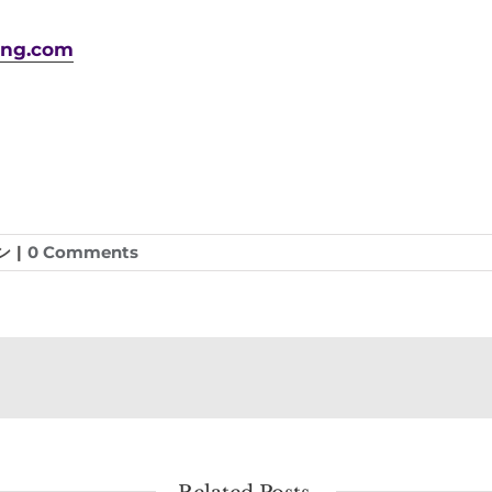
ing.com
ン
|
0 Comments