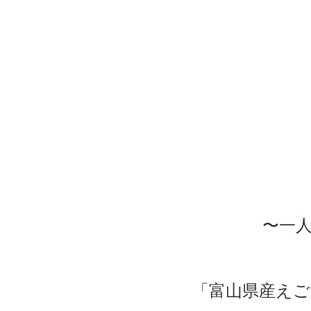
〜一
「富山県産えご