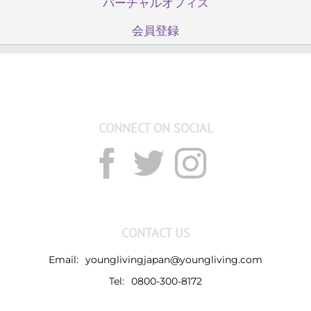
バーチャルオフィス
会員登録
CONNECT ON SOCIAL
CONTACT US
Email:
younglivingjapan@youngliving.com
Tel:
0800-300-8172