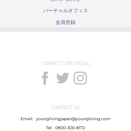
バーチャルオフィス
会員登録
CONNECT ON SOCIAL
CONTACT US
Email:
younglivingjapan@youngliving.com
Tel:
0800-300-8172