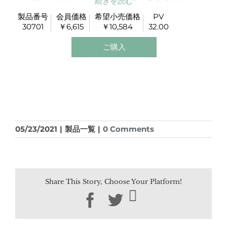
ビタミン､ミネラルと共に､ヤング・リビングの良質な
エッセンシャルオイル､グレープフルーツやレモン､ラ
製品番号
会員価格
希望小売価格
PV
30701
￥6,615
￥10,584
32.00
イムが入り毎日続けやすい爽やかなおいしさが特徴で
す。
ご購入
美容と健康を気遣うあなたを内側からサポートしま
す。
お召し上がり方
1日1本を目安に、よく振ってからお召し上がりくださ
い。
05/23/2021
|
製品一覧
|
0 Comments
Share This Story, Choose Your Platform!
Facebook
Twitter