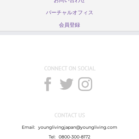
バーチャルオフィス
会員登録
CONNECT ON SOCIAL
CONTACT US
Email:
younglivingjapan@youngliving.com
Tel:
0800-300-8172