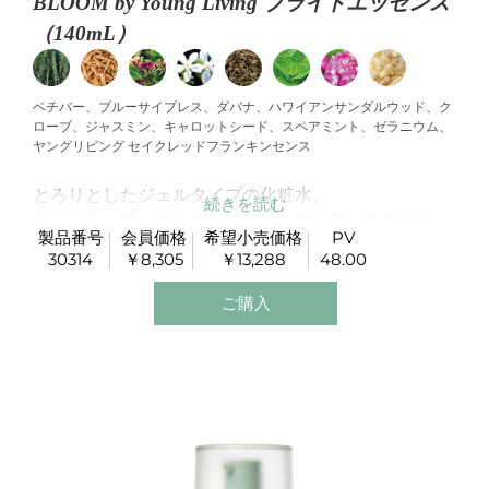
BLOOM by Young Living ブライトエッセンス
（140mL）
ベチバー、ブルーサイプレス、ダバナ、ハワイアンサンダルウッド、ク
ローブ、ジャスミン、キャロットシード、スペアミント、ゼラニウム、
ヤングリビング セイクレッドフランキンセンス
とろりとしたジェルタイプの化粧水。
しっとりと肌になじみ、洗顔後の肌に潤いを与えま
製品番号
会員価格
希望小売価格
PV
す。
30314
￥8,305
￥13,288
48.00
肌のバランスと質感を整えながら、肌本来の明るさと
※
ご購入
ツヤを感じる肌
へと導きます。
使用方法
ご使用の前に優しく振ってください。適量（500円玉
大ほど）を手にとり、ハンドプレスしながら中心から
外側に向かってなじませるようにのばしてください。
朝晩お使いください。