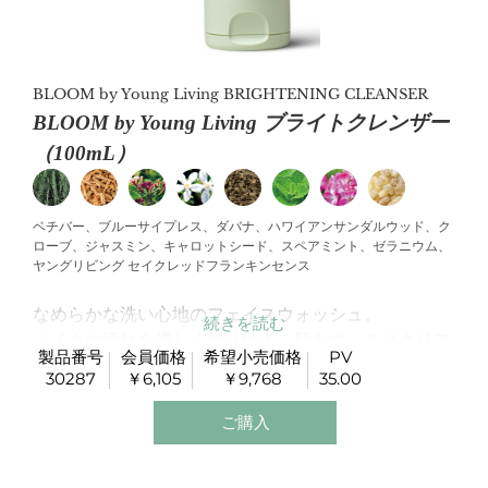
BLOOM by Young Living BRIGHTENING CLEANSER
BLOOM by Young Living ブライトクレンザー
（100mL）
ベチバー、ブルーサイプレス、ダバナ、ハワイアンサンダルウッド、ク
ローブ、ジャスミン、キャロットシード、スペアミント、ゼラニウム、
ヤングリビング セイクレッドフランキンセンス
なめらかな洗い心地のフェイスウォッシュ。
メイクや汚れを優しく取り除き、肌をすっきりクリア
製品番号
会員価格
希望小売価格
PV
に洗い上げます。
30287
￥6,105
￥9,768
35.00
汚れを落とすことにより、肌本来のクリアな明るさへ
と導きます。
ご購入
使用方法