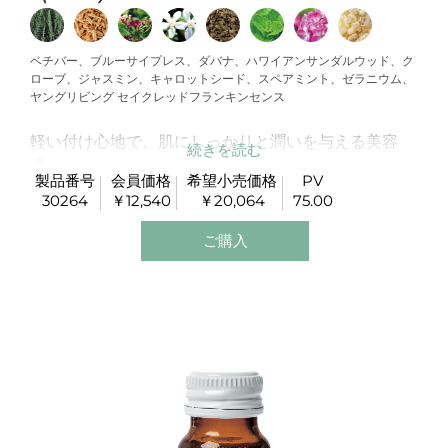
ベチバー、ブルーサイプレス、ダバナ、ハワイアンサンダルウッド、ク
ローブ、ジャスミン、キャロットシード、スペアミント、ゼラニウム、
ヤングリビング セイクレッドフランキンセンス
軽い付け心地で、肌にしっかりと潤いを与える美容
液。
製品番号
会員価格
希望小売価格
PV
天然由来のエッセンシャルオイル成分が肌を守り、明
30264
￥12,540
￥20,064
75.00
※
るく色ムラのない、なめらかな肌
へと導きます。
ご購入
使用方法
3～5プッシュを肌にのせ、顔や首全体に優しくなじま
せます。朝晩お使いください。
※ 保湿効果によりキメの整った肌