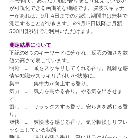
20秒間で、あなたの脳が香りをどう捉えているか
が可視化できる画期的な機能です。脳波スキャナ
ーがあれば、9月14日までのお試し期間中は無料で
測定することができます。※9月15日以降は月額
500円(税込)でご利用いただけます。
測定結果について
下記の8つのキーワードに分かれ、反応の強さを数
値の高さで表しています。
明晰 … 頭をスッキリしてくれる香り。乱雑な感
情や知識がスッキリ片付いた状態に。
集中 … 集中力が向上する香り。
気力 … 気力を高める香り。やる気を出させま
す。
癒し … リラックスする香り。安らぎを感じる香
り。
爽快 … 爽快感を感じる香り。気分転換しリフレ
ッシュしている状態。
睡眠 … 眠りを誘う香り。深いリラクゼーション