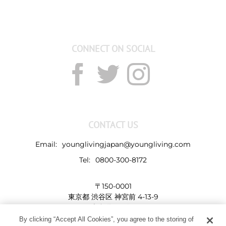
CONNECT ON SOCIAL
CONTACT US
Email:
younglivingjapan@youngliving.com
Tel:
0800-300-8172
〒150-0001
東京都 渋谷区 神宮前 4-13-9
表参道LHビル
By clicking “Accept All Cookies”, you agree to the storing of