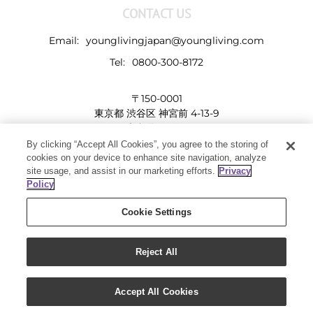
CONTACT US
Email:
younglivingjapan@youngliving.com
Tel:
0800-300-8172
〒150-0001
東京都 渋谷区 神宮前 4-13-9
表参道LHビル
By clicking “Accept All Cookies”, you agree to the storing of
cookies on your device to enhance site navigation, analyze
site usage, and assist in our marketing efforts.
Privacy
Policy
Cookie Settings
Reject All
Copyright 2019 - Young Living Essential Oils | All Rights Reserved
Facebook
Twitter
Instagram
Pinterest
Accept All Cookies