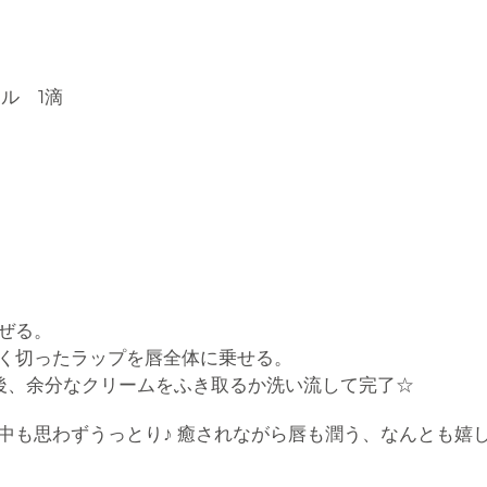
ル 1滴
ぜる。
く切ったラップを唇全体に乗せる。
た後、余分なクリームをふき取るか洗い流して完了☆
中も思わずうっとり♪ 癒されながら唇も潤う、なんとも嬉