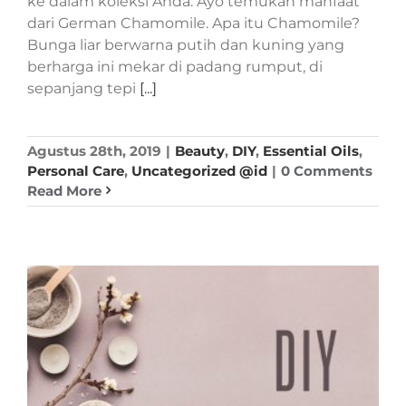
ke dalam koleksi Anda. Ayo temukan manfaat
dari German Chamomile. Apa itu Chamomile?
Bunga liar berwarna putih dan kuning yang
berharga ini mekar di padang rumput, di
sepanjang tepi
[...]
Agustus 28th, 2019
|
Beauty
,
DIY
,
Essential Oils
,
Personal Care
,
Uncategorized @id
|
0 Comments
Read More