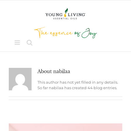
Skip
to
content
About
nabilaa
This author has not yet filled in any details.
So far nabilaa has created 44 blog entries.