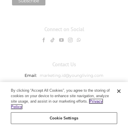
Connect on Social
Contact Us
Email:
marketing.id@youngliving.com
Member Services:
00180300811003
By clicking “Accept All Cookies”, you agree to the storing of
cookies on your device to enhance site navigation, analyze
PT. Young Living Indonesia
site usage, and assist in our marketing efforts.
Privacy
Agro Plaza Building, Ground Floor,
Policy
Jl. H.R. Rasuna Said Kav. X-2 No.1,
Jakarta 12950
Cookie Settings