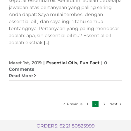
seputar essential oil. Berikut ini adalah beberapa
jawaban atas pertanyaan yang paling sering
Anda dapat: Saya mulai terobesi dengan
essential oil¸ dan saya ingin tahu semua
tentangnya. Pertanyaan yang paling mendasar
adalah: apa, sih essential oil itu? Essential oil
adalah ekstrak
[...]
Maret 1st, 2019
|
Essential Oils
,
Fun Fact
|
0
Comments
Read More
Previous
Next
1
2
3
ORDERS: 62 21 80825999