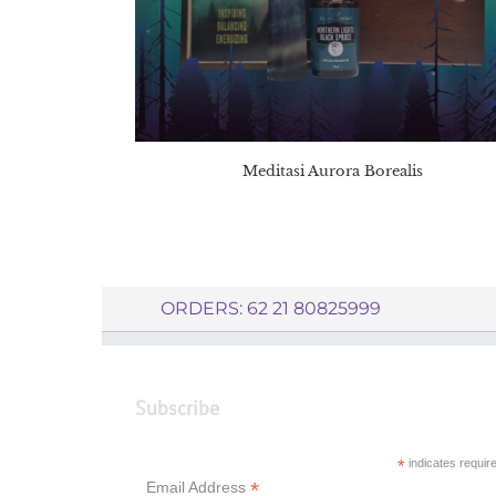
Meditasi Aurora Borealis
ORDERS: 62 21 80825999
Subscribe
*
indicates requir
*
Email Address