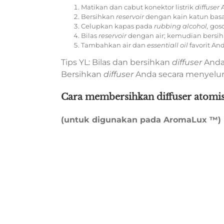
Matikan dan cabut konektor listrik
diffuser
A
Bersihkan
reservoir
dengan kain katun bas
Celupkan kapas pada
rubbing alcohol,
goso
Bilas
reservoir
dengan air; kemudian bersihk
Tambahkan air dan
essentiall oil
favorit And
Tips YL: Bilas dan bersihkan
diffuser
Anda
Bersihkan
diffuser
Anda secara menyeluru
Cara membersihkan diffuser atomis
(untuk digunakan pada AromaLux ™)