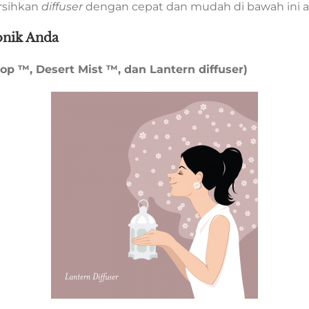
rsihkan
diffuser
dengan cepat dan mudah di bawah ini 
onik Anda
p ™, Desert Mist ™, dan Lantern diffuser)