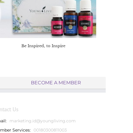
Be Inspired, to Inspire
BECOME A MEMBER
ntact Us
ail:
marketing.id@youngliving.com
mber Services:
00180300811003