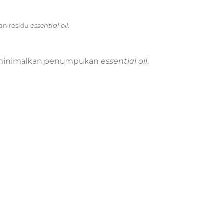
an residu
essential oil.
meminimalkan penumpukan
essential oil
.