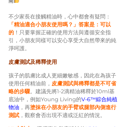
南
不少家長在接觸精油時，心中都會有疑問：
「精油適合小朋友使用嗎？」答案是：可以
的
！只要掌握正確的使用方法與遵循安全指
引，小朋友同樣可以安心享受大自然帶來的純
淨呵護。
皮膚測試及稀釋使用
孩子的肌膚比成人更細嫩敏感，因此在為孩子
使用任何精油前，
皮膚測試與稀釋都是不可省
略的步驟
。建議先將1-2滴精油稀釋於10ml基
底油中，例如Young Living的
V-6™綜合純植
物油
，再
塗抹在小朋友的手臂或腿部內側進行
測試
，觀察會否出現不適或泛紅的情況。