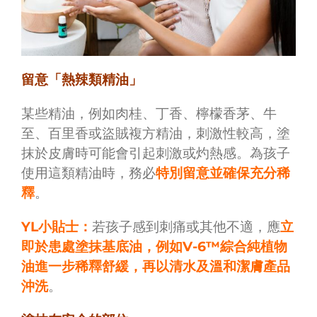
留意「熱辣類精油」
某些精油，例如肉桂、丁香、檸檬香茅、牛
至、百里香或盜賊複方精油，刺激性較高，塗
抹於皮膚時可能會引起刺激或灼熱感。為孩子
使用這類精油時，務必
特別留意並確保充分稀
釋
。
YL小貼士：
若孩子感到刺痛或其他不適，應
立
即於患處塗抹基底油，例如V-6™綜合純植物
油進一步稀釋舒緩，再以清水及溫和潔膚產品
沖洗
。