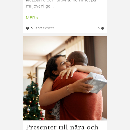
klapparna och julpynta hemmet på
miljövänliga ...
MER »
0
15/12/2022
0
Presenter till nära och