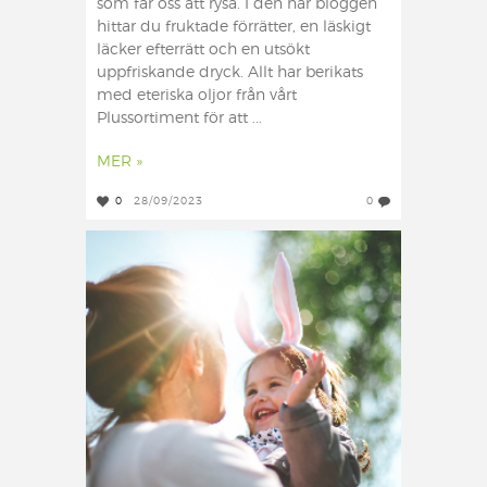
som får oss att rysa. I den här bloggen
hittar du fruktade förrätter, en läskigt
läcker efterrätt och en utsökt
uppfriskande dryck. Allt har berikats
med eteriska oljor från vårt
Plussortiment för att ...
MER »
0
28/09/2023
0