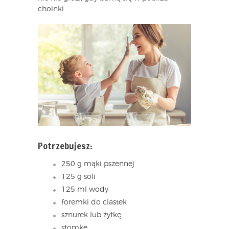
choinki.
Potrzebujesz:
250 g mąki pszennej
125 g soli
125 ml wody
foremki do ciastek
sznurek lub żyłkę
słomkę