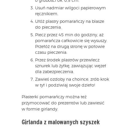
o grubości ok. 0,5 cm.
Usuń nadmiar wilgoci papierowym
ręcznikiem.
Ułóż plastry pomarańczy na blasze
do pieczenia.
Piecz przez 45 min do godziny, aż
pomarańcza całkowicie się wysuszy.
Przełóż na drugą stronę w połowie
czasu pieczenia.
Przez środek plastrów przewlecz
sznurek lub żyłkę, zawiązując węzeł
dla zabezpieczenia.
Zawieś ozdoby na choince, zrób krok
w tył i podziwiaj swoje dzieło!
Plasterki pomarańczy można też
przymocować do prezentów lub zawiesić
w formie girlandy.
Girlanda z malowanych szyszek