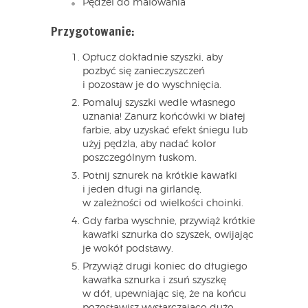
Pędzel do malowania
Przygotowanie:
Opłucz dokładnie szyszki, aby
pozbyć się zanieczyszczeń
i pozostaw je do wyschnięcia.
Pomaluj szyszki wedle własnego
uznania! Zanurz końcówki w białej
farbie, aby uzyskać efekt śniegu lub
użyj pędzla, aby nadać kolor
poszczególnym łuskom.
Potnij sznurek na krótkie kawałki
i jeden długi na girlandę,
w zależności od wielkości choinki.
Gdy farba wyschnie, przywiąż krótkie
kawałki sznurka do szyszek, owijając
je wokół podstawy.
Przywiąż drugi koniec do długiego
kawałka sznurka i zsuń szyszkę
w dół, upewniając się, że na końcu