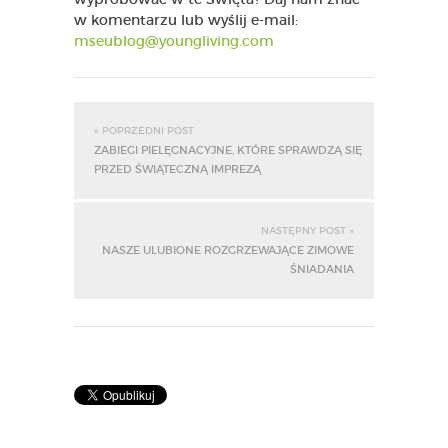
wypróbować w te Święta? Daj nam znać
w komentarzu lub wyślij e-mail:
mseublog@youngliving.com
« POPRZEDNI POST
ZABIEGI PIELĘGNACYJNE, KTÓRE SPRAWDZĄ SIĘ
PRZED ŚWIĄTECZNĄ IMPREZĄ
NASTĘPNY POST »
NASZE ULUBIONE ROZGRZEWAJĄCE ZIMOWE
ŚNIADANIA