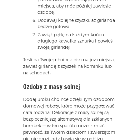
pozostawisz wystarczająco dużo
miejsca, aby móc później zawiesić
ozdobę.
Dodawaj kolejne szyszki, aż girlanda
będzie gotowa.
Zawiąż pętlę na każdym końcu
długiego kawałka sznurka i powieś
swoją girlandę!
Jeśli na Twojej choince nie ma już miejsca,
zawieś girlandę z szyszek na kominku lub
na schodach.
Ozdoby z masy solnej
Dodaj uroku choince dzięki tym ozdobom
domowej roboty, które może przygotować
cała rodzina! Dekoracje z masy solnej są
bezpieczniejszą alternatywą dla szklanych
bombek — w ten sposób możesz mieć
pewność, że Twoim dzieciom i zwierzętom
nic nie grozi, gdy bawią się w pobliżu