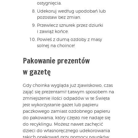
ostygnięcia.
Udekoruj według upodobań lub
pozostaw bez zmian.
Przewlecz sznurek przez dziurki
i zawiąż końce.
Powieś z dumą ozdoby z masy
solnej na choince!
Pakowanie prezentów
w gazetę
Gdy choinka wygląda już zjawiskowo, czas
zająć się prezentami! Łatwym sposobem na
zmniejszenie ilości odpadów w te Święta
jest wykorzystanie gazet lub papieru
paczkowego zamiast ozdobnego papieru
do pakowania, który często nie nadaje się
do recyklingu. Możesz nawet zachęcić
dzieci do własnoręcznego udekorowania
takich opakowań przy pomocy rysunków,