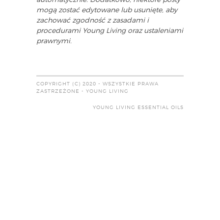
automatycznie. Dodatkowo, niektóre posty
mogą zostać edytowane lub usunięte, aby
zachować zgodność z zasadami i
procedurami Young Living oraz ustaleniami
prawnymi.
COPYRIGHT (C) 2020 - WSZYSTKIE PRAWA
ZASTRZEŻONE - YOUNG LIVING
YOUNG LIVING ESSENTIAL OILS