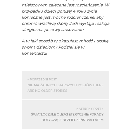
miejscowym zalecane jest rozcieńczenie. W
przypadku dzieci poniżej 4 roku życia
konieczne jest mocne rozcieńczenie, aby
chronić wrażliwą skórę. Jeśli wystąpi reakcja
alergiczna, przerwij stosowanie.
A w jaki sposób ty okazujesz miłość i troskę
swoim dzieciom? Podziel się w
komentarzu!
« POPRZEDNI POST
NIE MA ŻADNYCH STARSZYCH POSTÓW.THERE
ARE NO OLDER STORIES
NASTĘPNY POST »
ŚWIATŁOCZUŁE OLEJKI ETERYCZNE: PORADY
DOTYCZĄCE BEZPIECZEŃSTWA LATEM