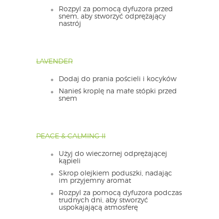
Rozpyl za pomocą dyfuzora przed
snem, aby stworzyć odprężający
nastrój
LAVENDER
Dodaj do prania pościeli i kocyków
Nanieś kroplę na małe stópki przed
snem
PEACE & CALMING II
Użyj do wieczornej odprężającej
kąpieli
Skrop olejkiem poduszki, nadając
im przyjemny aromat
Rozpyl za pomocą dyfuzora podczas
trudnych dni, aby stworzyć
uspokajającą atmosferę