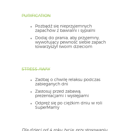
PURIFICATION
Pozbądź się nieprzyjemnych
zapachów z bawialni i sypialni
Dodaj do prania, aby przyjemny,
wywołujący pewność siebie zapach
towarzyszył twoim dzieciom
STRESS AWAY
Zadbaj o chwilę relaksu podczas
zabieganych dni
Zastosuj przed zabawą,
prezentacjami i występami
Odpręż się po ciężkim dniu w roli
SuperMamy
Dla dzieci od 4 roku życia; przy stosowaniu