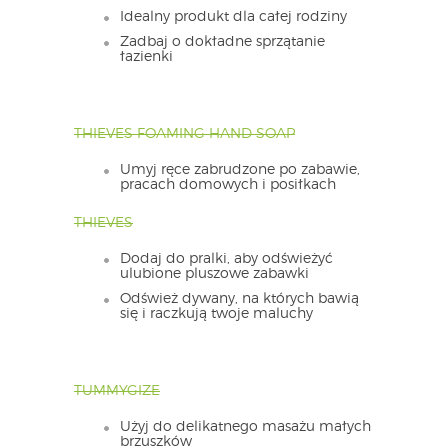
Idealny produkt dla całej rodziny
Zadbaj o dokładne sprzątanie
łazienki
THIEVES FOAMING HAND SOAP
Umyj ręce zabrudzone po zabawie,
pracach domowych i posiłkach
THIEVES
Dodaj do pralki, aby odświeżyć
ulubione pluszowe zabawki
Odśwież dywany, na których bawią
się i raczkują twoje maluchy
TUMMYGIZE
Użyj do delikatnego masażu małych
brzuszków