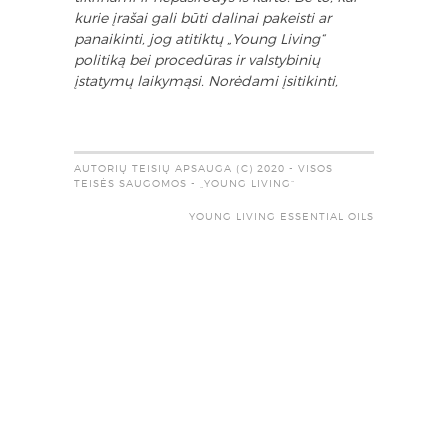
kurie įrašai gali būti dalinai pakeisti ar
panaikinti, jog atitiktų „Young Living“
politiką bei procedūras ir valstybinių
įstatymų laikymąsi. Norėdami įsitikinti,
AUTORIŲ TEISIŲ APSAUGA (C) 2020 - VISOS
TEISĖS SAUGOMOS - „YOUNG LIVING“
YOUNG LIVING ESSENTIAL OILS