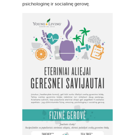
psichologinę ir socialinę gerovę.