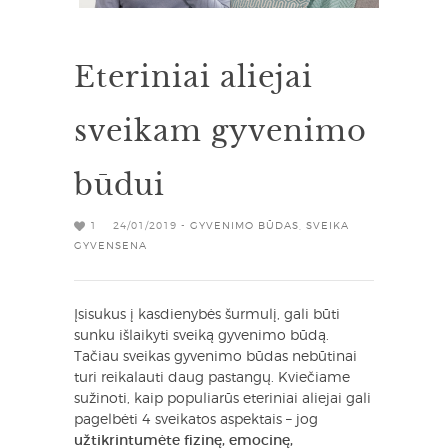
Eteriniai aliejai
sveikam gyvenimo
būdui
1
24/01/2019 -
GYVENIMO BŪDAS
,
SVEIKA
GYVENSENA
Įsisukus į kasdienybės šurmulį, gali būti
sunku išlaikyti sveiką gyvenimo būdą.
Tačiau sveikas gyvenimo būdas nebūtinai
turi reikalauti daug pastangų. Kviečiame
sužinoti, kaip populiarūs eteriniai aliejai gali
pagelbėti 4 sveikatos aspektais – jog
užtikrintumėte fizinę, emocinę,