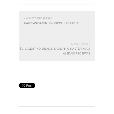
« ANKSTESNIS ĮRAŠAS
KAIP PASIGAMINTI VONIOS BURBULUS?
KITAS ĮRAŠAS »
ŠV. VALENTINO DIENOS SAUSAINIŲ SU ETERINIAIS
ALIEJAIS RECEPTAS