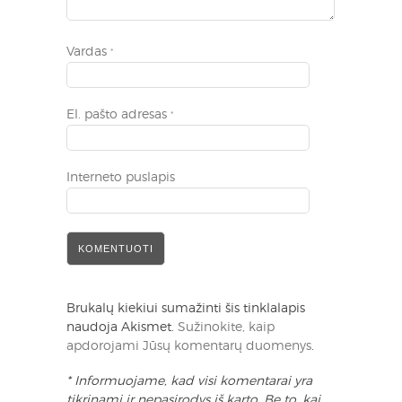
Vardas
*
El. pašto adresas
*
Interneto puslapis
Brukalų kiekiui sumažinti šis tinklalapis
naudoja Akismet.
Sužinokite, kaip
apdorojami Jūsų komentarų duomenys
.
* Informuojame, kad visi komentarai yra
tikrinami ir nepasirodys iš karto. Be to, kai