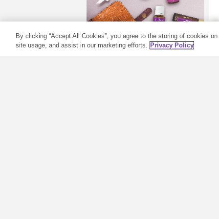
By clicking “Accept All Cookies”, you agree to the storing of cookies on
site usage, and assist in our marketing efforts.
Privacy Policy
Rekomendacijos
pasiimant eterinius
aliejus į kelionę
„Young Living“ žino, kad
E
malonų atostogų laukimą gali
sugadinti stresas ir chaosas
besiruošiant. Jei kasdien
N
naudojate eterinius aliejus, ko
m
gero, kartu su jais ir keliaujate.
g
Kaskart rūpinatės dėl taisyklių ir
l
nuostatų, susijusių su aliejų
g
gabenimu skrydžių metu?
m
Tikėtina, kad ...
p