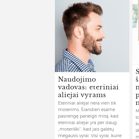
Naudojimo
vadovas: eteriniai
aliejai vyrams
Eteriniai aliejai nėra vien tik
moterims. Šiandien esame
M
pasirengę paneigti mitą, kad
t
eteriniai aliejai yra per daug
k
„moteriški“, kad jais galėtų
s
mėgautis vyrai. Visi vyrai, kurie
m