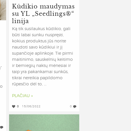
Kūdikio maudymas
su YL „Seedlings®“
linija
Ką tik susilaukus kūdikio, gali
būti labai sunku nuspręsti,
kokius produktus jūs norite
naudoti savo kūdikiui ir jį
supančioje aplinkoje. Tie pirmi
maitinimo, sauskelnių keitimo
ir bemiegių naktų mėnesiai ir
g“
taip yra pakankamai sunkūs,
tikrai nereikia papildomo
rūpesčio dėl to, ...
mo
PLAČIAU »
0
15/06/2022
0