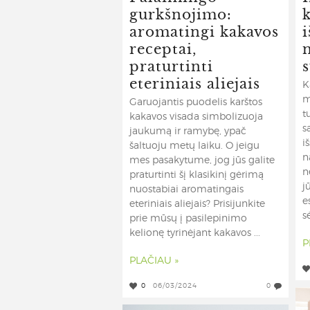
gurkšnojimo:
aromatingi kakavos
i
receptai,
praturtinti
s
eteriniais aliejais
K
m
Garuojantis puodelis karštos
t
kakavos visada simbolizuoja
s
jaukumą ir ramybę, ypač
i
šaltuoju metų laiku. O jeigu
n
mes pasakytume, jog jūs galite
n
praturtinti šį klasikinį gėrimą
j
nuostabiai aromatingais
e
eteriniais aliejais? Prisijunkite
s
prie mūsų į pasilepinimo
kelionę tyrinėjant kakavos ...
P
PLAČIAU »
0
06/03/2024
0