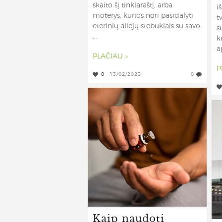
skaito šį tinklaraštį, arba
i
moterys, kurios nori pasidalyti
t
eterinių aliejų stebuklais su savo
s
...
k
a
PLAČIAU »
P
0
13/02/2023
0
Kaip naudoti