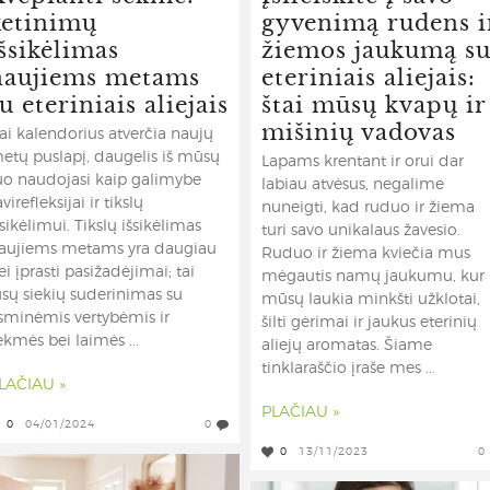
ketinimų
gyvenimą rudens i
šsikėlimas
žiemos jaukumą s
naujiems metams
eteriniais aliejais:
u eteriniais aliejais
štai mūsų kvapų ir
mišinių vadovas
ai kalendorius atverčia naujų
etų puslapį, daugelis iš mūsų
Lapams krentant ir orui dar
uo naudojasi kaip galimybe
labiau atvėsus, negalime
avirefleksijai ir tikslų
nuneigti, kad ruduo ir žiema
šsikėlimui. Tikslų išsikėlimas
turi savo unikalaus žavesio.
aujiems metams yra daugiau
Ruduo ir žiema kviečia mus
ei įprasti pasižadėjimai; tai
mėgautis namų jaukumu, kur
ūsų siekių suderinimas su
mūsų laukia minkšti užklotai,
sminėmis vertybėmis ir
šilti gėrimai ir jaukus eterinių
ėkmės bei laimės ...
aliejų aromatas. Šiame
tinklaraščio įraše mes ...
LAČIAU »
PLAČIAU »
0
04/01/2024
0
0
13/11/2023
0