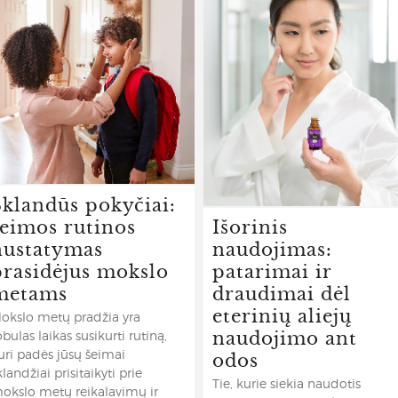
Sklandūs pokyčiai:
šeimos rutinos
Išorinis
nustatymas
naudojimas:
prasidėjus mokslo
patarimai ir
metams
draudimai dėl
eterinių aliejų
okslo metų pradžia yra
naudojimo ant
obulas laikas susikurti rutiną,
odos
uri padės jūsų šeimai
klandžiai prisitaikyti prie
Tie, kurie siekia naudotis
okslo metų reikalavimų ir