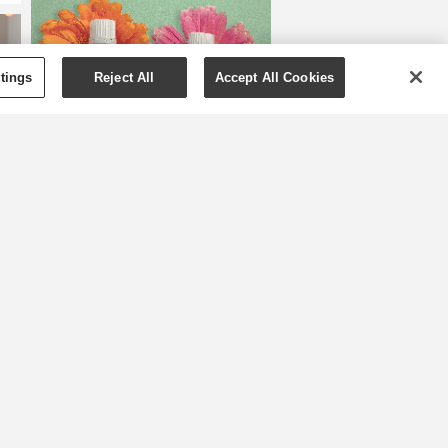
tings
Reject All
Accept All Cookies
Pavasariniai
eteriniai aliejai –
namų gaivai
„Young Living“ tiki, kad
prasidėjus naujam metų laikui,
pravartu naudoti naujus aliejus.
Atsisveikindami su vėsiomis
žiemos dienomis, pasitinkame
šiltėjančius orus – priežasčių
u
džiaugtis ne viena. Nesvarbu, ar
o,
jūsų mėgstamiausia pavasario