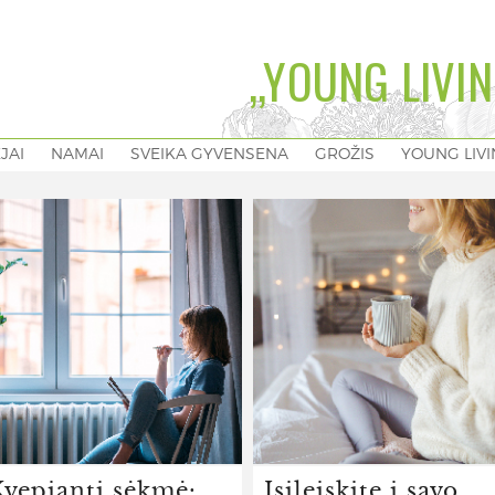
„YOUNG LIVIN
EJAI
NAMAI
SVEIKA GYVENSENA
GROŽIS
YOUNG LIV
Kvepianti sėkmė:
Įsileiskite į savo