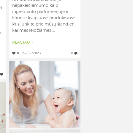
nepakeičiamumo kaip
ti
ingrediento parfumerijoje ir
kituose kvapiuose produktuose.
Prisijunkite prie mūsų šiandien,
kai mes leidžiamės ...
e
PLAČIAU »
0
24/02/2023
0