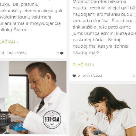
Motinos Gamtos teikiama
ššūkių. Be įprastinių
nauda - eteriniai aliejai gali bū
varkaraščių, eteriniai aliejai gali
naudojami aromatiniu būdu, į
uvaidinti šaunų vaidmenį
vidų arba išoriškai. Šios dienos
uriant ramią ir motyvuojančią
tinklaraščio įraše pateiksime
plinką. Šiame ...
jums trumpą esminį kursą api
paskutinį būdą – išorinį
LAČIAU »
naudojimą. Kas yra išorinis
naudojimas?...
0
18/09/2023
0
PLAČIAU »
0
07/11/2022
0