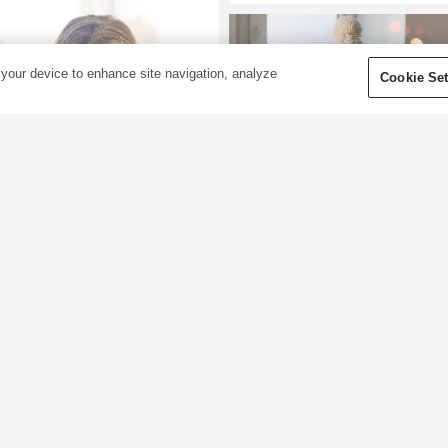
 your device to enhance site navigation, analyze
Cookie Set
terinių aliejų
idėjos žiemai
Eteriniai aliejai
naujųjų metų
esvarbu, ar žiema yra jūsų
manifestacijai
ėgstamiausias metų laikas, o
al esate saulės garbintojas,
Sveikiname su naujaisiais
aukiantis vasaros sezono...
metais! Negalime patikėti, kad
alime visi sutikti, kad šaltesni
praėjo dar vieneri metai. Tačia
etų mėnesiai neretai
jau labai nekantriai laukiame t
areikalauja daugiau jėgų,
kas laukia ateityje. Prasidėjus