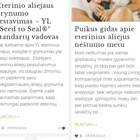
terinio aliejaus
s?
grynumo
testavimas – YL
„Seed to Seal®“
Puikus gidas apie
standartų vadovas
eterinius aliejus
nėštumo metu
ai kalbame apie YL eterinius
liejus, kokybė ir grynumas yra
Nors nėštumas yra vienas
atys svarbiausi. Didėjant
gražiausių moters gyvenimo
terinių aliejų populiarumui
tarpsnių, jis taip pat gali būti
asaulyje, vis daugiau žmonių
labai varginantis. „Young Livin
ori patikrinti savo
kompanijoje mes suprantame,
ėgstamiausių aliejų grynumą
kaip svarbu rūpintis savimi tiek
avo namuose. Šiame įraše
anstyvoje, tiek vėlyvoje nėštu
alinsimės patarimais, kaip
stadijoje, gimdymo metu bei
ėkmingai patikrinti eterinių ...
per pirmas keletą sunkių
savaičių po ...
LAČIAU »
PLAČIAU »
0
29/06/2022
0
0
25/05/2022
0