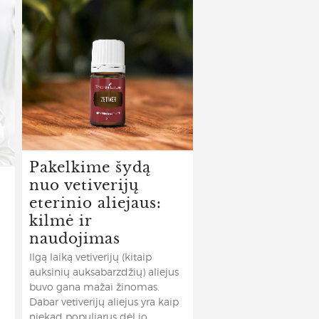
Pakelkime šydą
nuo vetiverijų
eterinio aliejaus:
kilmė ir
naudojimas
Ilgą laiką vetiverijų (kitaip
auksinių auksabarzdžių) aliejus
buvo gana mažai žinomas.
Dabar vetiverijų aliejus yra kaip
niekad populiarus dėl jo