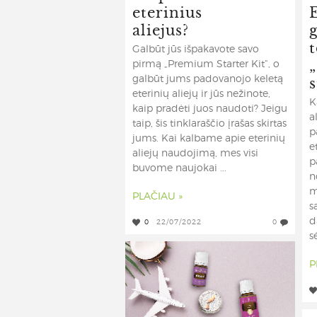
eterinius
E
alieju
Galbūt jūs išpakavote savo
pirmą „Premium Starter Kit“, o
galbūt jums padovanojo keletą
eterinių aliejų ir jūs nežinote,
K
kaip pradėti juos naudoti? Jeigu
a
taip, šis tinklaraščio įrašas skirtas
p
jums. Kai kalbame apie eterinių
e
aliejų naudojimą, mes visi
p
buvome naujokai ...
n
m
PLAČIAU »
s
d
0
22/07/2022
0
s
P