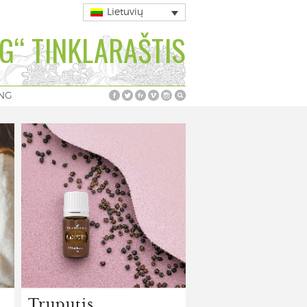
Lietuvių
G“ TINKLARAŠTIS
ING
Truputis