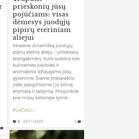
r
prieskonių jūsų
u
pojūčiams: visas
dėmesys juodųjų
pipirų eteriniam
aliejui
Atraskite dinamišką juodųjų
pipirų eterinį aliejų – universalų
brangakmenį, kuris suteikia tiek
kulinarinės įvairovės ir
aromatinio džiaugsmo jūsų
gyvenime. Šiame tinklaraščio
įraše pasigilinsime į jo kilmę,
aromatą ir taikymą. Prisijunkite
prie mūsų kelionėje tyrinė...
PLAČIAU »
0
03/11/2023
0