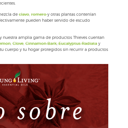
cientes.
 mezcla de
clavo
,
romero
y otras plantas contenían
fectivamente pueden haber servido de escudo
y nuestra amplia gama de productos Thieves cuentan
emon
,
Clove
,
Cinnamon Bark
,
Eucalyptus Radiata
y
u cuerpo y tu hogar protegidos sin recurrir a productos