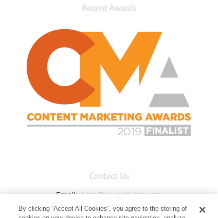
Recent Awards
Contact Us
Email:
blog@youngliving.com
By clicking “Accept All Cookies”, you agree to the storing of
Member Services:
1-800-371-3515
cookies on your device to enhance site navigation, analyze