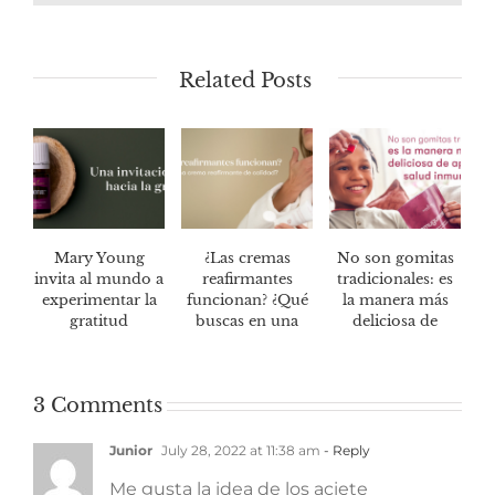
Related Posts
Mary Young
¿Las cremas
No son gomitas
invita al mundo a
reafirmantes
tradicionales: es
experimentar la
funcionan? ¿Qué
la manera más
gratitud
buscas en una
deliciosa de
crema
mantener tu
reafirmante de
salud
calidad?
inmunológica*
3 Comments
Junior
July 28, 2022 at 11:38 am
- Reply
Me gusta la idea de los aciete