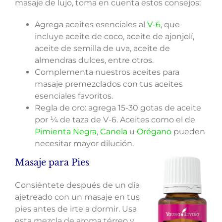
masaje de lujo, toma en cuenta estos consejos:
Agrega aceites esenciales al
V-6
, que
incluye aceite de coco, aceite de ajonjolí,
aceite de semilla de uva, aceite de
almendras dulces, entre otros.
Complementa nuestros aceites para
masaje premezclados con tus aceites
esenciales favoritos.
Regla de oro: agrega 15-30 gotas de aceite
por ¼ de taza de V-6. Aceites como el de
Pimienta Negra
,
Canela
u
Orégano
pueden
necesitar mayor dilución.
Masaje para Pies
Consiéntete después de un día
ajetreado con un masaje en tus
pies antes de irte a dormir. Usa
esta mezcla de aroma térreo y