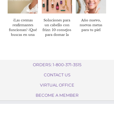
¿Las cremas
Soluciones para
Año nuevo,
reafirmantes
un cabello con
nuevas metas
funcionan? ¿Qué
frizz: 10 consejos
para tu piel
buscas en una
para domar la
crema
cabellera
reafirmante de
calidad?
ORDERS: 1-800-371-3515
CONTACT US
VIRTUAL OFFICE
BECOME A MEMBER