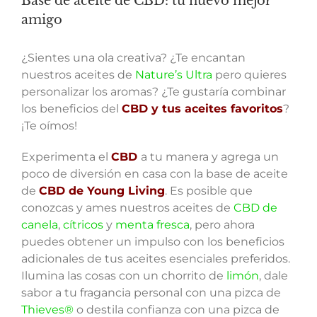
Base de aceite de CBD: tu nuevo mejor
amigo
¿Sientes una ola creativa? ¿Te encantan
nuestros aceites de
Nature’s Ultra
pero quieres
personalizar los aromas? ¿Te gustaría combinar
los beneficios del
CBD y tus aceites favoritos
?
¡Te oímos!
Experimenta el
CBD
a tu manera y agrega un
poco de diversión en casa con la base de aceite
de
CBD de Young Living
. Es posible que
conozcas y ames nuestros aceites de
CBD de
canela
,
cítricos
y
menta fresca
, pero ahora
puedes obtener un impulso con los beneficios
adicionales de tus aceites esenciales preferidos.
Ilumina las cosas con un chorrito de
limón
, dale
sabor a tu fragancia personal con una pizca de
Thieves®
o destila confianza con una pizca de