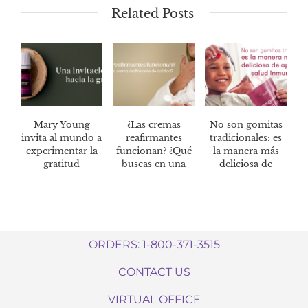
Related Posts
Mary Young
¿Las cremas
No son gomitas
invita al mundo a
reafirmantes
tradicionales: es
experimentar la
funcionan? ¿Qué
la manera más
gratitud
buscas en una
deliciosa de
crema
mantener tu
reafirmante de
salud
calidad?
inmunológica*
ORDERS: 1-800-371-3515
CONTACT US
VIRTUAL OFFICE