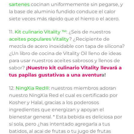
sartenes
cocinan uniformemente sin pegarse, y
la base de aluminio fundido conduce el calor
siete veces más rápido que el hierro o el acero.
11.
Kit culinario Vitality ™
: ¿Seis de nuestros
aceites populares Vitality
? ¿Recipiente de
mezcla de acero inoxidable con tapa de silicona?
¿Un libro de cocina de Vitality Oil lleno de ideas
para usar nuestros aceites sabrosos y llenos de
sabor?
¡Nuestro kit culinario Vitality llevará a
tus papilas gustativas a una aventur
a!
12.
NingXia Red®
: nuestros miembros adoran
nuestro NingXia Red el cual es certificado por
Kosher y Halal, gracias a los poderosos
ingredientes que energizan y apoyan el
bienestar general. * Esta bebida es deliciosa por
sí sola, pero ¿has intentado agregarla a tus
batidos, al acai de frutas o tu jugo de frutas