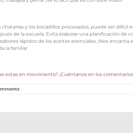
 masajea y peina. ¡Ve lo fácil que es con este video!
chatarras y los bocadillos procesados, puede ser difícil e
pués de la escuela. Evita elaborar una planificación de 
sabores rápidos de los aceites esenciales. ¡Nos encanta 
a la familia!
ue estas en movimiento? ¡Cuéntanos en los comentarios
omments