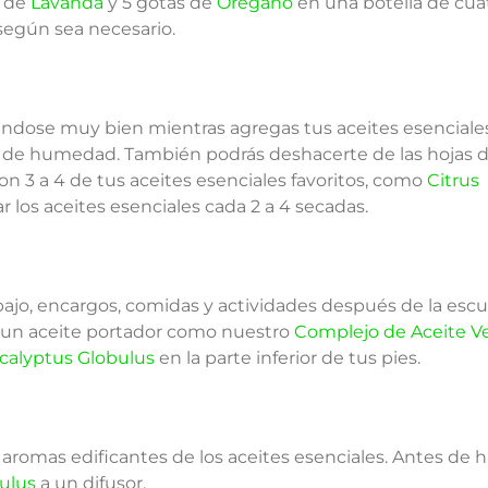
s de
Lavanda
y 5 gotas de
Orégano
en una botella de cuat
según sea necesario.
iéndose muy bien mientras agregas tus aceites esenciales.
res de humedad. También podrás deshacerte de las hojas 
on 3 a 4 de tus aceites esenciales favoritos, como
Citrus
ar los aceites esenciales cada 2 a 4 secadas.
abajo, encargos, comidas y actividades después de la escu
 un aceite portador como nuestro
Complejo de Aceite V
calyptus Globulus
en la parte inferior de tus pies.
 aromas edificantes de los aceites esenciales. Antes de 
ulus
a un difusor.