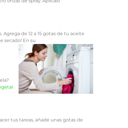
ro onzas de spray. Aplícalo
 Agrega de 12 a 15 gotas de tu aceite
de secado! En su
ela?
egetal
hacer tus tareas, añade unas gotas de