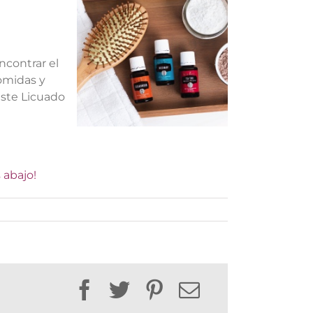
ncontrar el
comidas y
este Licuado
 abajo!
Facebook
Twitter
Pinterest
Email