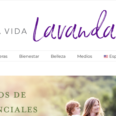
eras
Bienestar
Belleza
Medios
Es