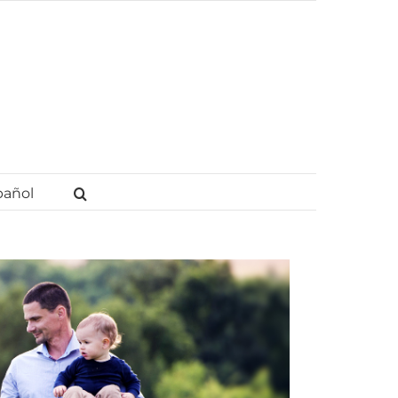
pañol