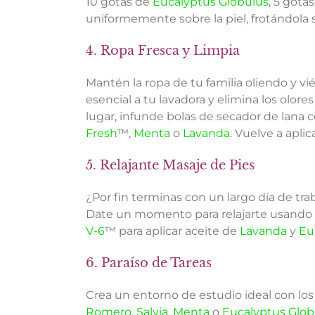
10 gotas de
Eucalyptus Globulus
, 5 gota
uniformemente sobre la piel, frotándola 
4. Ropa Fresca y Limpia
Mantén la ropa de tu familia oliendo y v
esencial a tu lavadora y elimina los olo
lugar, infunde bolas de secador de lana c
Fresh
™,
Menta
o
Lavanda
. Vuelve a aplic
5. Relajante Masaje de Pies
¿Por fin terminas con un largo día de tr
Date un momento para relajarte usando
V-6
™ para aplicar aceite de
Lavanda
y
Eu
6. Paraíso de Tareas
Crea un entorno de estudio ideal con los
Romero
,
Salvia
,
Menta
o
Eucalyptus Glob