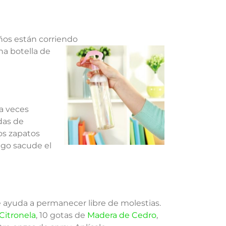
iños están corriendo
una botella de
 a veces
das de
los zapatos
ego sacude el
te ayuda a permanecer libre de molestias.
Citronela
, 10 gotas de
Madera de Cedro
,