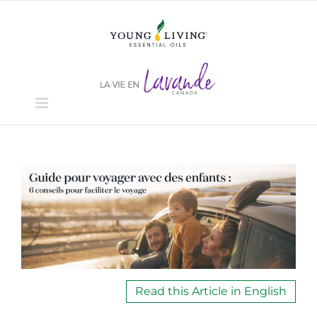
Skip
to
content
View
Larger
Image
Read this Article in English