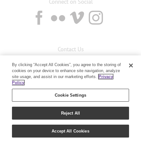
Connect on Social
Contact Us
Customer Service:
1-855-429-2616
By clicking “Accept All Cookies”, you agree to the storing of
Orders:
1-855-429-2616
cookies on your device to enhance site navigation, analyze
site usage, and assist in our marketing efforts.
Privacy
Policy
Unit 142, 701 - 64 Avenue SE
Calgary, Alberta T2H2C3
Cookie Settings
Reject All
Accept All Cookies
Copyright 2019 - Young Living Essential Oils | All Rights Reserved