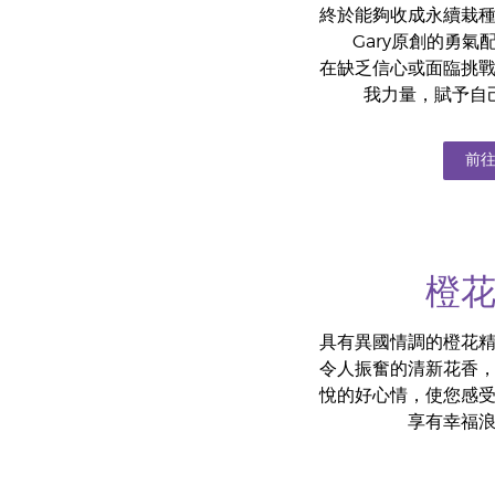
終於能夠收成永續栽
Gary原創的勇
在缺乏信心或面臨挑
我力量，賦予自
前
橙
具有異國情調的橙花
令人振奮的清新花香
悅的好心情，使您感
享有幸福