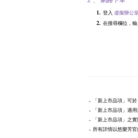
2 、
網路下單
1.
登入
虛擬辦公
2.
在搜尋欄位，輸
「新上市品項」可於
「新上市品項」適
「新上市品項」之實
所有詳情以悠樂芳官