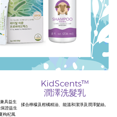
KidScents™
潤澤洗髮乳
。
是兼具益生
揉合檸檬及柑橘精油、能溫和潔淨及潤澤髮絲。
億保證益生
夏枸杞風