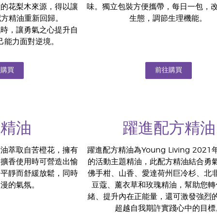
種的花梨木來源，得以讓
味。獨立包裝方便攜帶，每日一包，
氣配方精油重新回歸。
生態，調節生理機能。
戰時，讓勇氣之心提升自
己能力面對逆境。
往購買
前往購買
花精油
躍進配方精油
精油萃取自苦橙花，擁有
躍進配方精油為Young Living 202
，擴香使用時可營造出愉
的活動主題精油，此配方精油結合勇
受平靜而舒緩放鬆，同時
佛手柑、山香、愛達荷州巨冷杉、北
浪漫的氣氛。
豆蔻、薰衣草和玫瑰精油，幫助您轉
緒、提升內在正能量，還可激發強烈
超越自我期許實踐心中的目標