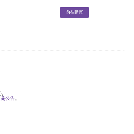
前往購買
)。
相關公告
。