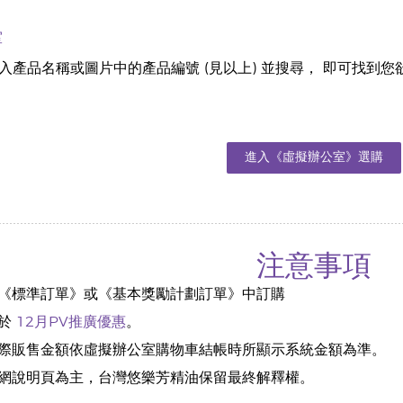
室
入產品名稱或圖片中的產品編號 (見以上) 並搜尋， 即可找到您
進入《虛擬辦公室》選購
注意事項
《標準訂單》或《基本獎勵計劃訂單》中訂購
用於
12月PV推廣優惠
。
際販售金額依虛擬辦公室購物車結帳時所顯示系統金額為準。
網說明頁為主，台灣悠樂芳精油保留最終解釋權。