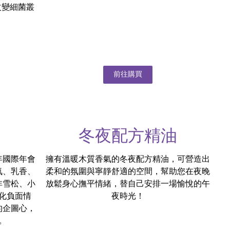
改變細菌叢
前往購買
冬夜配方精油
1年國際年會
擁有溫暖木質香氣的冬夜配方精油，可營造出
氣、乳香、
柔和的氛圍與寧靜舒適的空間，幫助您在夜晚
非雪松、小
放鬆身心撫平情緒，替自己安排一場愉悅的午
化負面情
夜時光！
的企圖心，
。