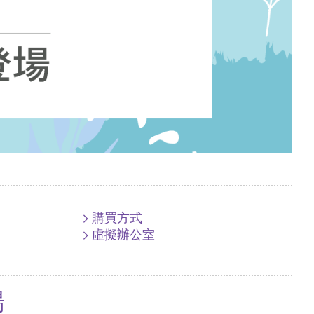
購買方式
虛擬辦公室
場