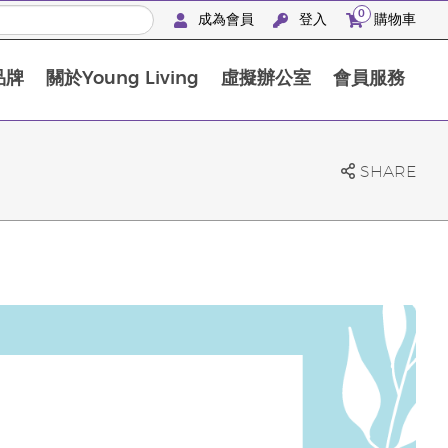
0
成為會員
登入
購物車
品牌
關於Young Living
虛擬辦公室
會員服務
The D. Gary Young, Young Living 基金會
SHARE