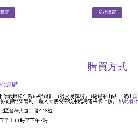
往購買
前往購買
購買方式
中心選購。
市信義區松仁路89號8樓「1號交易廣場」 (捷運象山站 1 號出口
樓樓層門禁管制，進入大樓後需領用臨時電梯卡上樓。
點此看
北區台灣大道二段336號
五早上11時至下午7時