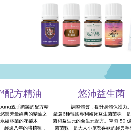
™配方精油
悠沛益生菌
Young親手調製的配方精
調整體質，提升身體保護力
是悠樂芳最經典的精油之
嚴選6種韓國專利臨床益生菌菌株，
西永續林業的花梨木
菌和益生元的合生元配方。單包 50 
場合作，經過八年的培植種，
菌菌數，是大人小孩都喜歡的經典寧