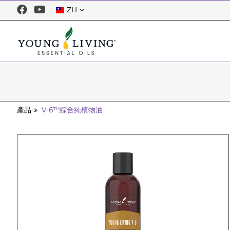
ZH
產品
V-6™綜合純植物油