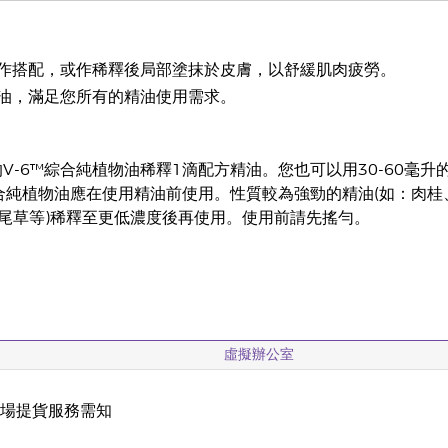
作搭配，或作稀釋後局部塗抹於皮膚，以舒緩肌肉疲勞。
油，滿足您所有的精油使用需求。
的V-6™綜合純植物油稀釋1滴配方精油。您也可以用30-60毫升
綜合純植物油應在使用精油前使用。性質較為強勁的精油(如：肉桂
尾草等)稀釋至更低濃度後再使用。使用前請先搖勻。
虛擬辦公室
現場提貨服務需知