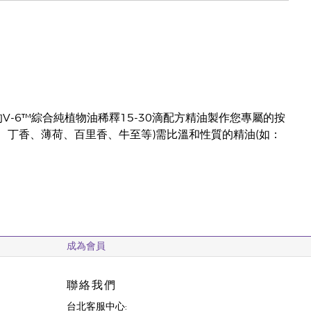
的V-6™綜合純植物油稀釋15-30滴配方精油製作您專屬的按
、丁香、薄荷、百里香、牛至等)需比溫和性質的精油(如：
成為會員
聯絡我們
台北客服中心: