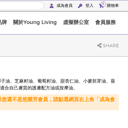
0
成為會員
登入
購物車
品牌
關於Young Living
虛擬辦公室
會員服務
The D. Gary Young, Young Living 基金會
SHARE
括椰子油、芝麻籽油、葡萄籽油、甜杏仁油、小麥胚芽油、葵
適合自己膚質的護膚配方油或按摩油。
果您還不是悠樂芳會員，請點選網頁右上角「成為會