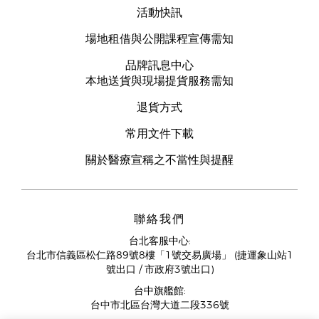
活動快訊
場地租借與公開課程宣傳需知
品牌訊息中心
本地送貨與現場提貨服務需知
退貨方式
常用文件下載
關於醫療宣稱之不當性與提醒
聯絡我們
台北客服中心:
台北市信義區松仁路89號8樓「1號交易廣場」 (捷運象山站1
號出口 / 市政府3號出口)
台中旗艦館:
台中市北區台灣大道二段336號