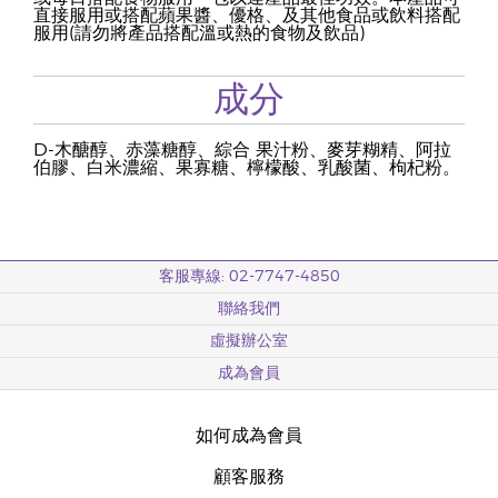
直接服用或搭配蘋果醬、優格、及其他食品或飲料搭配
服用(請勿將產品搭配溫或熱的食物及飲品)
成分
D-木醣醇、赤藻糖醇、綜合 果汁粉、麥芽糊精、阿拉
伯膠、白米濃縮、果寡糖、檸檬酸、乳酸菌、枸杞粉。
客服專線: 02-7747-4850
聯絡我們
虛擬辦公室
成為會員
如何成為會員
顧客服務