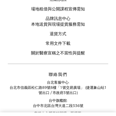
場地租借與公開課程宣傳需知
品牌訊息中心
本地送貨與現場提貨服務需知
退貨方式
常用文件下載
關於醫療宣稱之不當性與提醒
聯絡我們
台北客服中心:
台北市信義區松仁路89號8樓「1號交易廣場」 (捷運象山站1
號出口 / 市政府3號出口)
台中旗艦館:
台中市北區台灣大道二段336號
客服中心營業時間週一至週五: