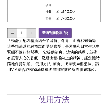
項目
$1,340.00
批發
$1,760.00
零售
新增到購物車
「勁舒」配方精油結合了薄荷、冬青、山香和蠟菊等，
這些精油以舒緩放鬆而受到喜愛，是運動和日常生活中
緊繃不適的好幫手。 它提供清爽、涼快的感覺，並帶
有振奮人心的香氣，激發出積極向上的精神，讓您隨時
隨地保持活躍。 使用方法: 薰香、按摩或局部塗抹。請
用V-6綜合純植物油稀釋後局部塗抹於所需肌膚部位。
使用方法