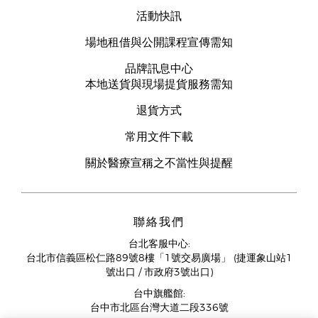
活動快訊
場地租借與公開課程宣傳需知
品牌訊息中心
本地送貨與現場提貨服務需知
退貨方式
常用文件下載
關於醫療宣稱之不當性與提醒
聯絡我們
台北客服中心:
台北市信義區松仁路89號8樓「1號交易廣場」 (捷運象山站1
號出口 / 市政府3號出口)
台中旗艦館:
台中市北區台灣大道二段336號