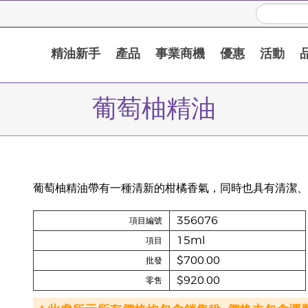
精油新手
產品
事業商機
優惠
活動
葡萄柚精油
葡萄柚精油帶有一種清新的柑橘香氣，同時也具有清潔、
356076
項目編號
15ml
項目
$700.00
批發
$920.00
零售