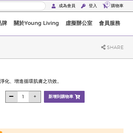
0
成為會員
登入
購物車
品牌
關於Young Living
虛擬辦公室
會員服務
The D. Gary Young, Young Living 基金會
SHARE
淨化、增進循環肌膚之功效。
新增到購物車