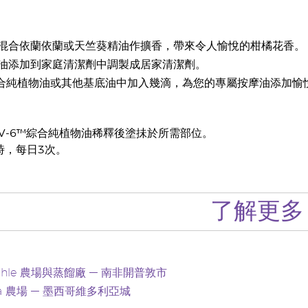
混合依蘭依蘭或天竺葵精油作擴香，帶來令人愉悅的柑橘花香。
油添加到家庭清潔劑中調製成居家清潔劑。
 綜合純植物油或其他基底油中加入幾滴，為您的專屬按摩油添加愉
V-6™綜合純植物油稀釋後塗抺於所需部位。
時，每日3次。
了解更多
mahle 農場與蒸餾廠 — 南非開普敦市
toria 農場 — 墨西哥維多利亞城