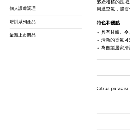
盛產柑橘的區域
個人護膚調理
周遭空氣，擴香
培訓系列產品
特色和優點
具有甘甜、令
最新上市商品
清新的香氣可
為自製居家清
Citrus paradisi