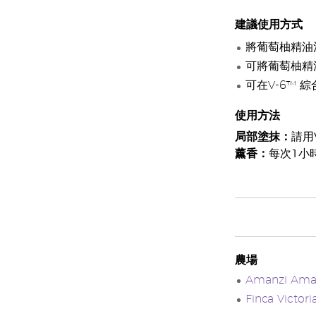
建議使用方式
將葡萄柚精油
可將葡萄柚精
可在V-6™
使用方法
局部塗抹：
請用
薰香：
每次1小
農場
Amanzi A
Finca Vic