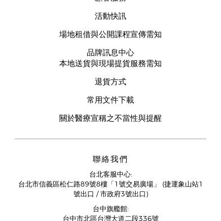
活動快訊
場地租借與公開課程宣傳需知
品牌訊息中心
本地送貨與現場提貨服務需知
退貨方式
常用文件下載
關於醫療宣稱之不當性與提醒
聯絡我們
台北客服中心:
台北市信義區松仁路89號8樓「1號交易廣場」 (捷運象山站1
號出口 / 市政府3號出口)
台中旗艦館:
台中市北區台灣大道二段336號