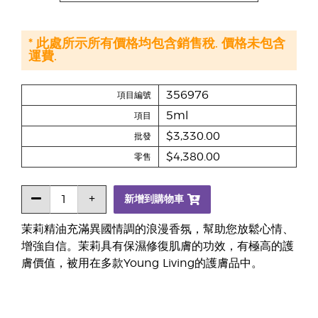
* 此處所示所有價格均包含銷售稅. 價格未包含
運費.
356976
項目編號
5ml
項目
$3,330.00
批發
$4,380.00
零售
新增到購物車
茉莉精油充滿異國情調的浪漫香氛，幫助您放鬆心情、
增強自信。茉莉具有保濕修復肌膚的功效，有極高的護
膚價值，被用在多款Young Living的護膚品中。