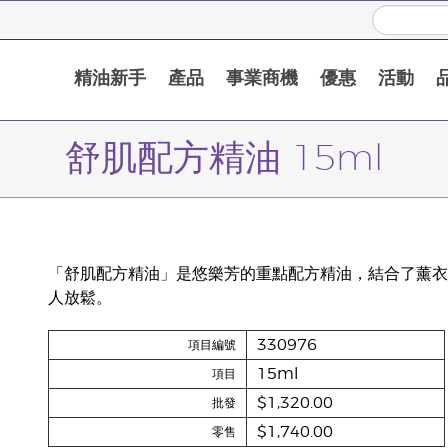
精油新手
產品
事業商機
優惠
活動
舒肌配方精油 15ml
「舒肌配方精油」是悠樂芳的重點配方精油，結合了薰衣
人放鬆。
330976
項目編號
15ml
項目
$1,320.00
批發
$1,740.00
零售