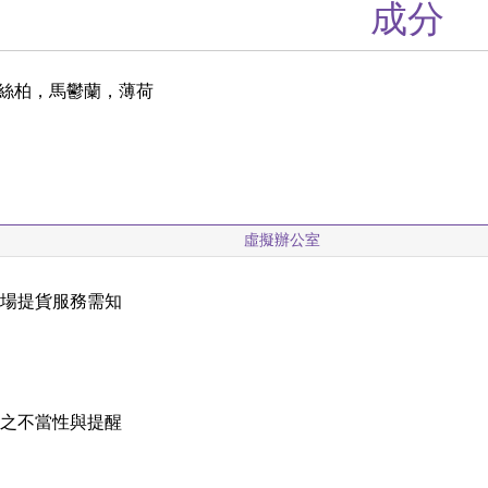
成分
絲柏，馬鬱蘭，薄荷
虛擬辦公室
現場提貨服務需知
載
稱之不當性與提醒