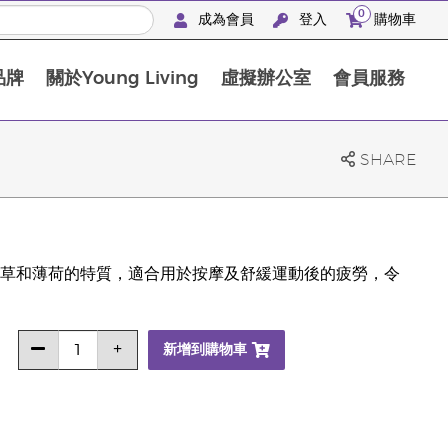
0
成為會員
登入
購物車
品牌
關於Young Living
虛擬辦公室
會員服務
The D. Gary Young, Young Living 基金會
SHARE
草和薄荷的特質，適合用於按摩及舒緩運動後的疲勞，令
新增到購物車