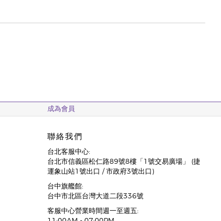
成為會員
聯絡我們
台北客服中心:
台北市信義區松仁路89號8樓「1號交易廣場」 (捷
運象山站1號出口 / 市政府3號出口)
台中旗艦館:
台中市北區台灣大道二段336號
客服中心營業時間週一至週五: