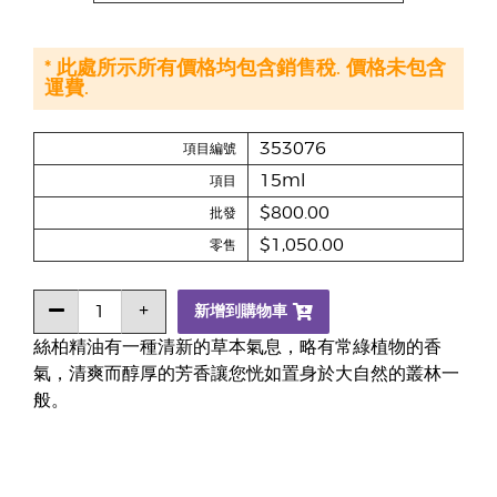
* 此處所示所有價格均包含銷售稅. 價格未包含
運費.
353076
項目編號
15ml
項目
$800.00
批發
$1,050.00
零售
新增到購物車
絲柏精油有一種清新的草本氣息，略有常綠植物的香
氣，清爽而醇厚的芳香讓您恍如置身於大自然的叢林一
般。