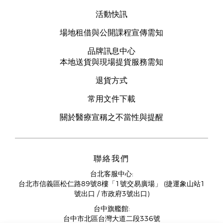
活動快訊
場地租借與公開課程宣傳需知
品牌訊息中心
本地送貨與現場提貨服務需知
退貨方式
常用文件下載
關於醫療宣稱之不當性與提醒
聯絡我們
台北客服中心:
台北市信義區松仁路89號8樓「1號交易廣場」 (捷運象山站1
號出口 / 市政府3號出口)
台中旗艦館:
台中市北區台灣大道二段336號