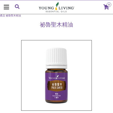
0
產品
祕魯聖木精油
祕魯聖木精油