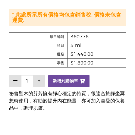
* 此處所示所有價格均包含銷售稅. 價格未包含
運費.
360776
項目編號
5 ml
項目
$1,440.00
批發
$1,890.00
零售
新增到購物車
祕魯聖木的芬芳擁有靜心穩定的特質，很適合於靜坐冥
想時使用，有助於提升內在能量；亦可加入喜愛的保養
品中，調理肌膚。