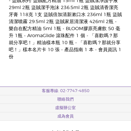
- 盜賊系列: 盜賊配方精油 15ml 1瓶 盜賊潔淨護手液
29ml 2瓶 盜賊潔手泡沫 236.5ml 2瓶 盜賊清香潔亮
牙膏 118克 1支 盜賊倍加清新漱口水 236ml 1瓶 盜賊
清潔噴霧 29.5ml 2瓶 盜賊家居清潔液 426ml 2瓶 -
樂自在配方精油 5ml 1瓶 - BLOOM膠原亮膚飲 50 毫
升 1瓶 - AromaGlide 滾珠配件 1 個 - 「喜歡嗎？那
就分享吧！」精油樣本瓶 10 瓶 - 「喜歡嗎？那就分享
吧！」樣本名片卡 10 張 - 產品指南 1 本 - 會員資訊 1
份
客服專線: 02-7747-4850
聯絡我們
虛擬辦公室
成為會員