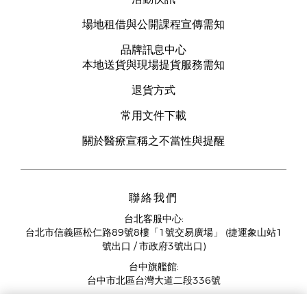
場地租借與公開課程宣傳需知
品牌訊息中心
本地送貨與現場提貨服務需知
退貨方式
常用文件下載
關於醫療宣稱之不當性與提醒
聯絡我們
台北客服中心:
台北市信義區松仁路89號8樓「1號交易廣場」 (捷運象山站1
號出口 / 市政府3號出口)
台中旗艦館:
台中市北區台灣大道二段336號
客服中心營業時間週一至週五: