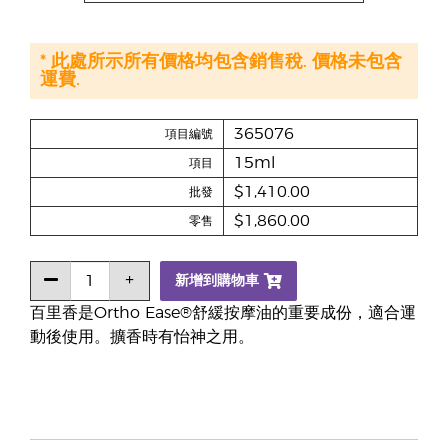
* 此處所示所有價格均包含銷售稅. 價格未包含
運費.
365076
項目編號
15ml
項目
$1,410.00
批發
$1,860.00
零售
新增到購物車
百里香是Ortho Ease®舒緩按摩油的重要成份，適合運
動後使用。擴香時有怡神之用。