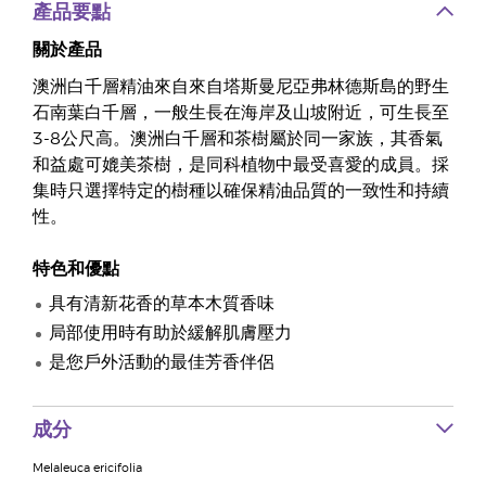
產品要點
關於產品
澳洲白千層精油來自來自塔斯曼尼亞弗林德斯島的野生
石南葉白千層，一般生長在海岸及山坡附近，可生長至
3-8公尺高。澳洲白千層和茶樹屬於同一家族，其香氣
和益處可媲美茶樹，是同科植物中最受喜愛的成員。採
集時只選擇特定的樹種以確保精油品質的一致性和持續
性。
特色和優點
具有清新花香的草本木質香味
局部使用時有助於緩解肌膚壓力
是您戶外活動的最佳芳香伴侶
成分
Melaleuca ericifolia