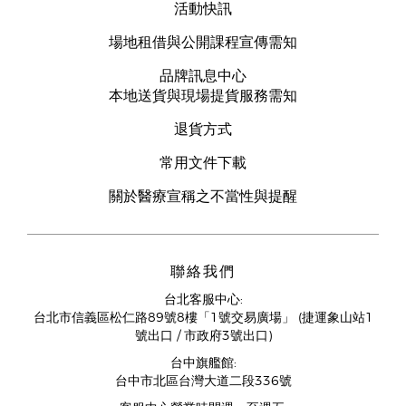
活動快訊
場地租借與公開課程宣傳需知
品牌訊息中心
本地送貨與現場提貨服務需知
退貨方式
常用文件下載
關於醫療宣稱之不當性與提醒
聯絡我們
台北客服中心:
台北市信義區松仁路89號8樓「1號交易廣場」 (捷運象山站1
號出口 / 市政府3號出口)
台中旗艦館:
台中市北區台灣大道二段336號