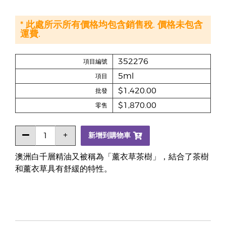
* 此處所示所有價格均包含銷售稅. 價格未包含
運費.
352276
項目編號
5ml
項目
$1,420.00
批發
$1,870.00
零售
新增到購物車
澳洲白千層精油又被稱為「薰衣草茶樹」，結合了茶樹
和薰衣草具有舒緩的特性。