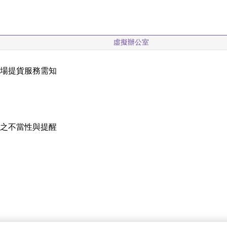
虛擬辦公室
現場提貨服務需知
載
稱之不當性與提醒