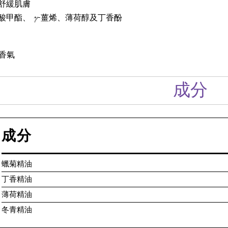
舒緩肌膚
γ
酸甲酯、
-薑烯、薄荷醇及丁香酚
香氣
成分
成分
蠟菊精油
丁香精油
薄荷精油
冬青精油