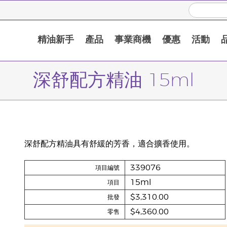
精油新手
產品
事業商機
優惠
活動
深舒配方精油 15ml
深舒配方精油具有舒緩的芳香，適合擴香使用。
339076
項目編號
15ml
項目
$3,310.00
批發
$4,360.00
零售