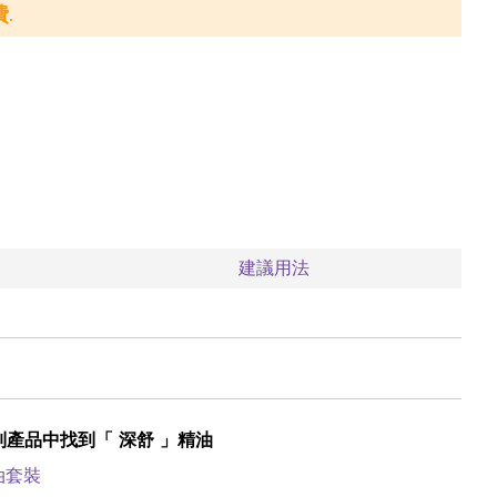
.
建議用法
列產品中找到「
深舒
」精油
油套裝