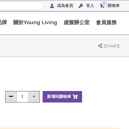
0
成為會員
登入
購物車
品牌
關於Young Living
虛擬辦公室
會員服務
The D. Gary Young, Young Living 基金會
SHARE
新增到購物車