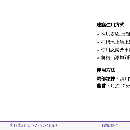
建議使用方式
在烘衣紙上滴
在棉球上滴上
使用悠樂芳車
將精油添加到
使用方法
局部塗抹：
請用
薰香
：每次30
客服專線: 02-7747-4850
聯絡我們