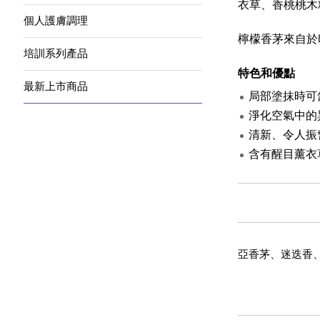
衣草、香桃桃木
個人護膚調理
檸檬香茅來自於
培訓系列產品
特色和優點
最新上市商品
局部塗抹時可
淨化空氣中的
清新、令人振
含有醒目薰衣
亞香茅、迷迭香