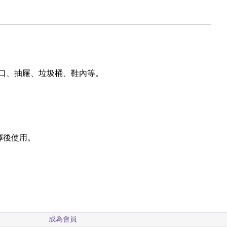
口、抽屜、垃圾桶、鞋內等。
釋後使用。
成為會員