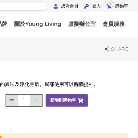
0
成為會員
登入
購物車
品牌
關於Young Living
虛擬辦公室
會員服務
The D. Gary Young, Young Living 基金會
SHARE
的異味及淨化空氣。局部使用可以醒腦提神。
新增到購物車