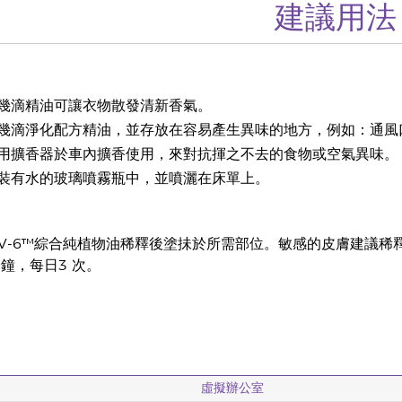
建議用法
幾滴精油可讓衣物散發清新香氣。
幾滴淨化配方精油，並存放在容易產生異味的地方，例如：通風
用擴香器於車內擴香使用，來對抗揮之不去的食物或空氣異味。
裝有水的玻璃噴霧瓶中，並噴灑在床單上。
V-6™綜合純植物油稀釋後塗抺於所需部位。敏感的皮膚建議稀
分鐘，每日3 次。
虛擬辦公室