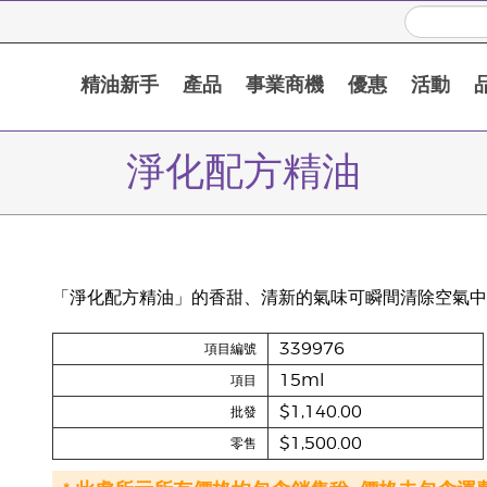
精油新手
產品
事業商機
優惠
活動
淨化配方精油
「淨化配方精油」的香甜、清新的氣味可瞬間清除空氣中
339976
項目編號
15ml
項目
$1,140.00
批發
$1,500.00
零售