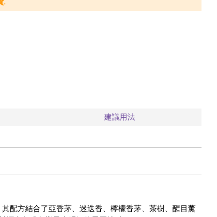
.
建議用法
作於淨化空氣，其配方結合了亞香茅、迷迭香、檸檬香茅、茶樹、醒目薰