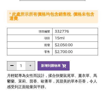
* 此處所示所有價格均包含銷售稅. 價格未包含
運費.
332776
項目編號
15ml
項目
$2,050.00
批發
$2,700.00
零售
新增到購物車
月輕鬆專為女性而設計，揉合快樂鼠尾草、薰衣草、馬
鬱蘭、茉莉、茴香、歐蓍草，其甜美的草本芬香，令人
感受到正面能量與平靜。