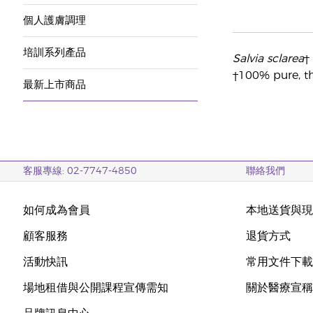
個人護膚調理
培訓系列產品
Salvia sclarea
† 
†100% pure, th
最新上市商品
客服專線: 02-7747-4850
聯絡我們
如何成為會員
本地送貨與
顧客服務
退貨方式
活動快訊
常用文件下
場地租借與公開課程宣傳需知
關於醫療宣