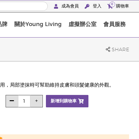
0
成為會員
登入
購物車
品牌
關於Young Living
虛擬辦公室
會員服務
The D. Gary Young, Young Living 基金會
SHARE
用，局部塗抹時可幫助維持皮膚和頭髮健康的外觀。
新增到購物車