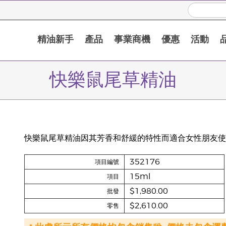
精油新手
產品
事業商機
優惠
活動
快樂鼠尾草精油
快樂鼠尾草精油因其芳香和舒緩的特性而適合女性朋友使
352176
項目編號
15ml
項目
$1,980.00
批發
$2,610.00
零售