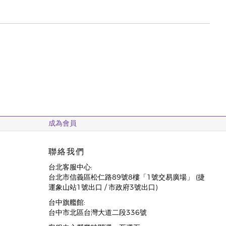
成為會員
聯絡我們
台北客服中心:
台北市信義區松仁路89號8樓「1號交易廣場」 (捷
運象山站1號出口 / 市政府3號出口)
台中旗艦館:
台中市北區台灣大道二段336號